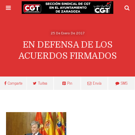
25 De Enero De 2017
EN DEFENSA DE LOS
ACUERDOS FIRMADOS
Comparte
Tuitea
Pin
Envía
SMS