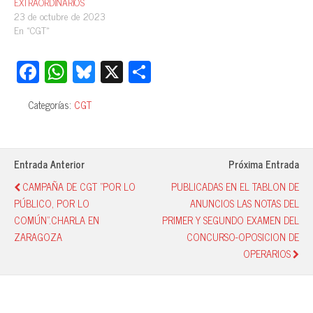
EXTRAORDINARIOS
23 de octubre de 2023
En «CGT»
Fa
W
Bl
X
C
ce
ha
ue
o
Categorías:
CGT
bo
ts
sk
m
ok
A
y
pa
pp
rti
Entrada Anterior
Próxima Entrada
r
CAMPAÑA DE CGT "POR LO
PUBLICADAS EN EL TABLON DE
PÚBLICO, POR LO
ANUNCIOS LAS NOTAS DEL
COMÚN".CHARLA EN
PRIMER Y SEGUNDO EXAMEN DEL
ZARAGOZA
CONCURSO-OPOSICION DE
OPERARIOS