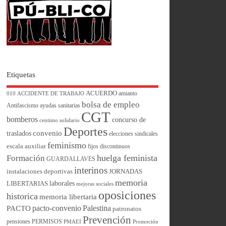
Etiquetas
ACUERDO
amianto
010
ACCIDENTE DE TRABAJO
bolsa de empleo
Antifascismo
ayudas sanitarias
CGT
bomberos
concurso de
centimo solidario
Deportes
convenio
traslados
elecciones sindicales
feminismo
escala auxiliar
fijos discontinuos
huelga feminista
Formación
GUARDALLAVES
interinos
instalaciones deportivas
JORNADAS
memoria
laborales
LIBERTARIAS
mejoras sociales
oposiciones
historica
memoria libertaria
pacto-convenio
Palestina
PACTO
patronatos
Prevención
pensiones
PERMISOS
PMAEI
Promoción