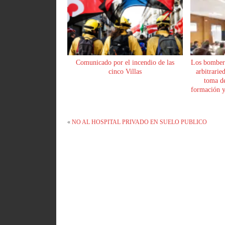
Comunicado por el incendio de las
Los bomber
cinco Villas
arbitrarie
toma de
formación y 
«
NO AL HOSPITAL PRIVADO EN SUELO PUBLICO