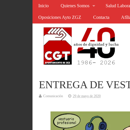
Inicio
Quienes Somos
Salud Labora
Oposiciones Ayto ZGZ
Contacta
Afíl
ENTREGA DE VES
Comunicación
29 de mayo de 2020