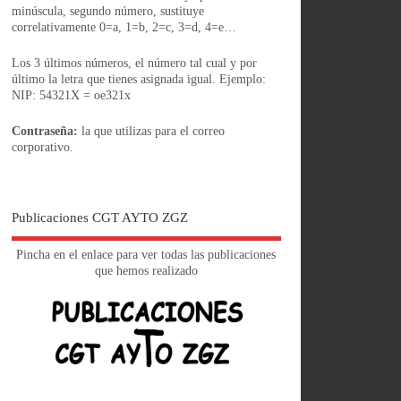
minúscula, segundo número, sustituye
correlativamente 0=a, 1=b, 2=c, 3=d, 4=e…
Los 3 últimos números, el número tal cual y por
último la letra que tienes asignada igual. Ejemplo:
NIP: 54321X = oe321x
Contraseña:
la que utilizas para el correo
corporativo.
Publicaciones CGT AYTO ZGZ
Pincha en el enlace para ver todas las publicaciones
que hemos realizado