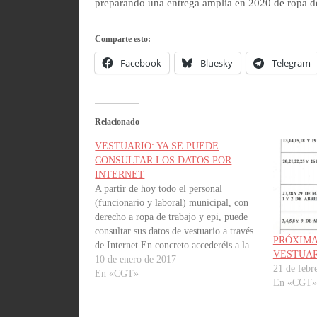
preparando una entrega amplia en 2020 de ropa de 
Comparte esto:
Facebook
Bluesky
Telegram
Relacionado
VESTUARIO: YA SE PUEDE
CONSULTAR LOS DATOS POR
INTERNET
A partir de hoy todo el personal
(funcionario y laboral) municipal, con
derecho a ropa de trabajo y epi, puede
consultar sus datos de vestuario a través
PRÓXIMA
de Internet.En concreto accederéis a la
VESTUA
información que la Sección técnica de
10 de enero de 2017
21 de febr
apoyo operativo dispone sobre:
En «CGT»
En «CGT»
►Servicio al que pertenecen►Grupo de
vestuario►Entregas
recibidas►Entregas…