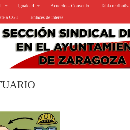
l
Igualdad
Acuerdo – Convenio
Tabla retributi
iate a CGT
Enlaces de interés
TUARIO