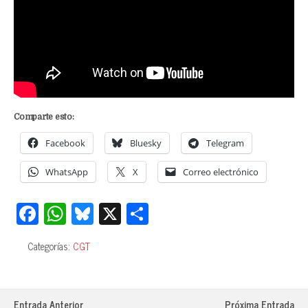
Comparte esto:
Facebook
Bluesky
Telegram
WhatsApp
X
Correo electrónico
Fa
W
Bl
X
C
ce
ha
ue
o
Categorías:
CGT
bo
ts
sk
m
ok
A
y
pa
pp
rti
Entrada Anterior
Próxima Entrada