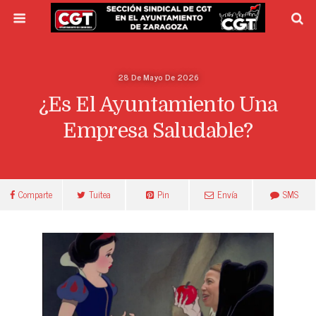
28 De Mayo De 2026
¿Es El Ayuntamiento Una
Empresa Saludable?
Comparte
Tuitea
Pin
Envía
SMS