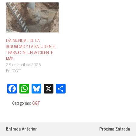
DÍA MUNDIAL DE LA
SEGURIDAD Y LA SALUD EN EL
TRABAJO. NI UN ACCIDENTE
MÁS.
28 de abril de 2026
En «CGT»
Fa
W
Bl
X
C
ce
ha
ue
o
Categorías:
CGT
bo
ts
sk
m
ok
A
y
pa
pp
rti
Entrada Anterior
Próxima Entrada