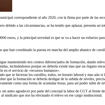
unicipal correspondiente al año 2020, con la firma por parte de las secc
o debido a las circunstancias, se ha tenido que aplazar, presenta un tota
0000 euros, y la principal novedad es que se va a hacer un esfuerzo pa
nas que han coordinado la puesta en marcha del amplio abanico de cursil
igue manteniendo tres centros diferenciados de formación, dando releva
inidas, inclinándonos porque no debería existir mas que un órgano encar
ón en el servicio de «recursos humanos».
que se hicieran los cursillos, todos, en horario laboral y mas aún si l
re que la formación se debería desligar de la subida de niveles, precis
ivamente como una forma de acumular horas, para así poder subir de ni
sin antes agradecer por parte del concejal la labor de CGT al frente d
l sindicato que nos ha efectuado el relevo en ese cargo institucional.