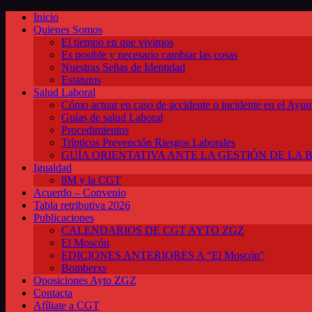
Inicio
Quienes Somos
El tiempo en que vivimos
Es posible y necesario cambiar las cosas
Nuestras Señas de Identidad
Estatutos
Salud Laboral
Cómo actuar en caso de accidente o incidente en el Ayun
Guías de salud Laboral
Procedimientos
Trípticos Prevención Riesgos Laborales
GUÍA ORIENTATIVA ANTE LA GESTIÓN DE LA 
Igualdad
8M y la CGT
Acuerdo – Convenio
Tabla retributiva 2026
Publicaciones
CALENDARIOS DE CGT AYTO ZGZ
El Moscón
EDICIONES ANTERIORES A “El Moscón”
Bomberxs
Oposiciones Ayto ZGZ
Contacta
Afíliate a CGT