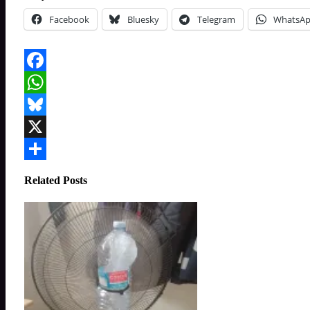
Facebook
Bluesky
Telegram
WhatsA
Facebook
WhatsApp
Bluesky
X
Compartir
Related Posts