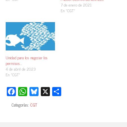
7 de enero de 2021
En «CGT»
Unidad para los negociar los
permisos…
4 de abril de 2023
En «CGT»
Fa
W
Bl
X
C
ce
ha
ue
o
Categorías:
CGT
bo
ts
sk
m
ok
A
y
pa