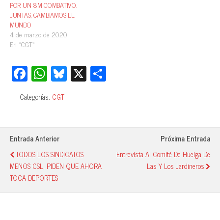
POR UN 8M COMBATIVO.
JUNTAS, CAMBIAMOS EL
MUNDO
4 de marzo de 2020
En «CGT»
Fa
W
Bl
X
C
ce
ha
ue
o
Categorías:
CGT
bo
ts
sk
m
ok
A
y
pa
pp
rti
Entrada Anterior
Próxima Entrada
r
TODOS LOS SINDICATOS
Entrevista Al Comité De Huelga De
MENOS CSL, PIDEN QUE AHORA
Las Y Los Jardineros
TOCA DEPORTES