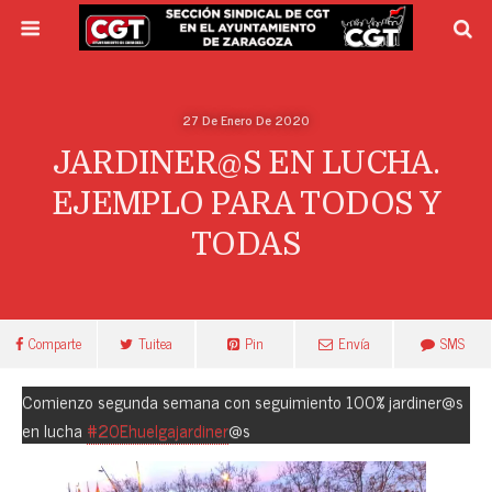
27 De Enero De 2020
JARDINER@S EN LUCHA.
EJEMPLO PARA TODOS Y
TODAS
Comparte
Tuitea
Pin
Envía
SMS
Comienzo segunda semana con seguimiento 100% jardiner@s
en lucha
#20Ehuelgajardiner
@s