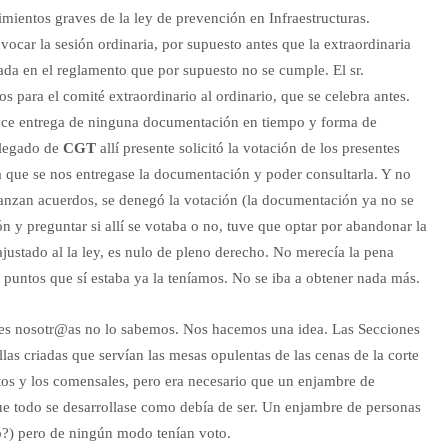
imientos graves de la ley de prevención en Infraestructuras.
vocar la sesión ordinaria, por supuesto antes que la extraordinaria
jada en el reglamento que por supuesto no se cumple. El sr.
os para el comité extraordinario al ordinario, que se celebra antes.
hace entrega de ninguna documentación en tiempo y forma de
elegado de
CGT
allí presente solicitó la votación de los presentes
a que se nos entregase la documentación y poder consultarla. Y no
canzan acuerdos, se denegó la votación (la documentación ya no se
ón y preguntar si allí se votaba o no, tuve que optar por abandonar la
ajustado al la ley, es nulo de pleno derecho. No merecía la pena
untos que sí estaba ya la teníamos. No se iba a obtener nada más.
ues nosotr@as no lo sabemos. Nos hacemos una idea. Las Secciones
llas criadas que servían las mesas opulentas de las cenas de la corte
atos y los comensales, pero era necesario que un enjambre de
que todo se desarrollase como debía de ser. Un enjambre de personas
no?) pero de ningún modo tenían voto.