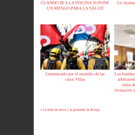
CUANDO IR A LA PISCINA SUPONE
Un Ayunta
UN RIESGO PARA LA SALUD
Comunicado por el incendio de las
Los bomber
cinco Villas
arbitrarie
toma de
formación y 
«
La bola de nieve y la pirámide de Keops.