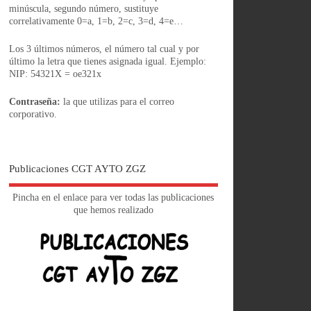
minúscula, segundo número, sustituye
correlativamente 0=a, 1=b, 2=c, 3=d, 4=e…
Los 3 últimos números, el número tal cual y por
último la letra que tienes asignada igual. Ejemplo:
NIP: 54321X = oe321x
Contraseña:
la que utilizas para el correo
corporativo.
Publicaciones CGT AYTO ZGZ
Pincha en el enlace para ver todas las publicaciones
que hemos realizado