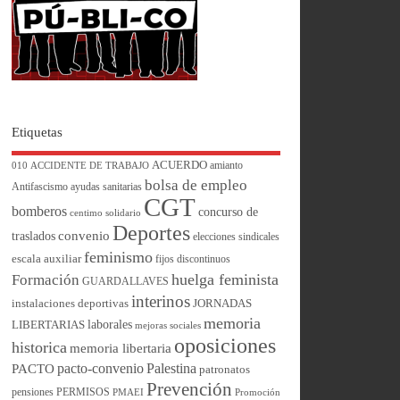
Etiquetas
ACUERDO
amianto
010
ACCIDENTE DE TRABAJO
bolsa de empleo
Antifascismo
ayudas sanitarias
CGT
bomberos
concurso de
centimo solidario
Deportes
convenio
traslados
elecciones sindicales
feminismo
escala auxiliar
fijos discontinuos
huelga feminista
Formación
GUARDALLAVES
interinos
instalaciones deportivas
JORNADAS
memoria
laborales
LIBERTARIAS
mejoras sociales
oposiciones
historica
memoria libertaria
pacto-convenio
Palestina
PACTO
patronatos
Prevención
pensiones
PERMISOS
PMAEI
Promoción