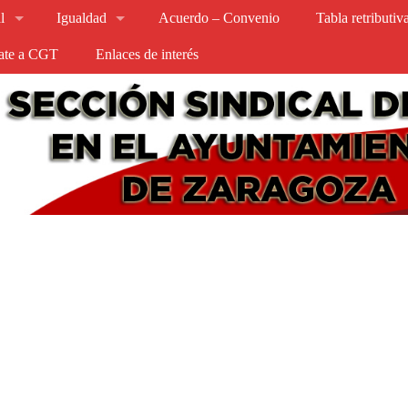
l
Igualdad
Acuerdo – Convenio
Tabla retributi
iate a CGT
Enlaces de interés