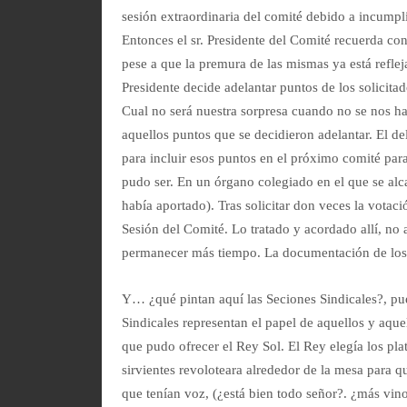
sesión extraordinaria del comité debido a incumpl
Entonces el sr. Presidente del Comité recuerda con
pese a que la premura de las mismas ya está refle
Presidente decide adelantar puntos de los solicitad
Cual no será nuestra sorpresa cuando no se nos 
aquellos puntos que se decidieron adelantar. El d
para incluir esos puntos en el próximo comité par
pudo ser. En un órgano colegiado en el que se al
había aportado). Tras solicitar don veces la votaci
Sesión del Comité. Lo tratado y acordado allí, no 
permanecer más tiempo. La documentación de los p
Y… ¿qué pintan aquí las Seciones Sindicales?, p
Sindicales representan el papel de aquellos y aque
que pudo ofrecer el Rey Sol. El Rey elegía los pl
sirvientes revoloteara alrededor de la mesa para 
que tenían voz, (¿está bien todo señor?. ¿más vi