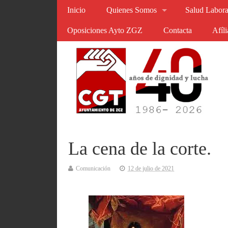
Inicio
Quienes Somos
Salud Labora
Oposiciones Ayto ZGZ
Contacta
Afíl
La cena de la corte.
Comunicación
12 de julio de 2021