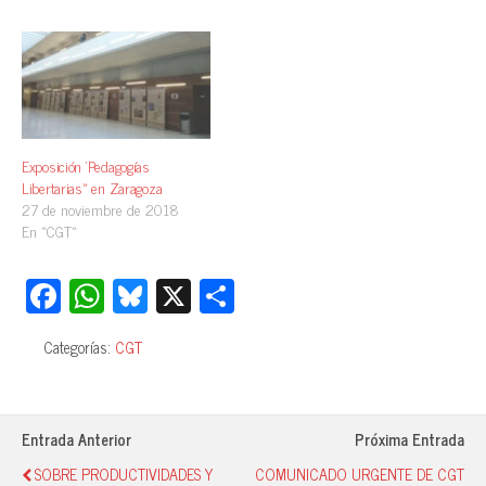
Exposición ‘Pedagogías
Libertarias» en Zaragoza
27 de noviembre de 2018
En «CGT»
Fa
W
Bl
X
C
ce
ha
ue
o
Categorías:
CGT
bo
ts
sk
m
ok
A
y
pa
pp
rti
Entrada Anterior
Próxima Entrada
r
SOBRE PRODUCTIVIDADES Y
COMUNICADO URGENTE DE CGT