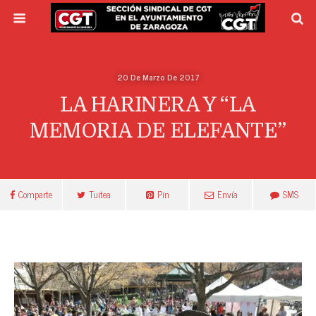
20 De Marzo De 2017
LA HARINERA Y “LA
MEMORIA DE ELEFANTE”
Comparte
Tuitea
Pin
Envía
SMS