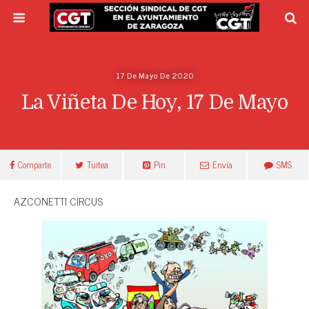
17 De Mayo De 2020
La Viñeta De Hoy, 17 De Mayo
Comparte
Tuitea
Pin
Envía
SMS
AZCONETTI CIRCUS