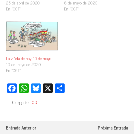
25 de abril de 2020
8 de mayo de 2020
En «CGT»
En «CGT»
La viñeta de hoy, 10 de mayo
10 de mayo de 2020
En «CGT»
Fa
W
Bl
X
C
ce
ha
ue
o
Categorías:
CGT
bo
ts
sk
m
ok
A
y
pa
pp
rti
Entrada Anterior
Próxima Entrada