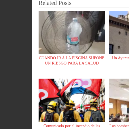
ok
A
y
pa
Related Posts
pp
rti
r
CUANDO IR A LA PISCINA SUPONE
Un Ayunta
UN RIESGO PARA LA SALUD
Comunicado por el incendio de las
Los bomber