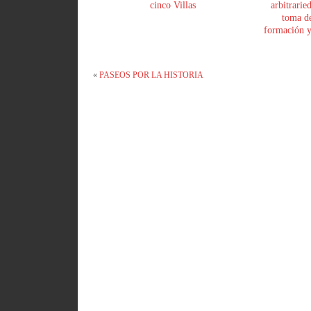
cinco Villas
arbitrarie
toma de
formación y 
«
PASEOS POR LA HISTORIA