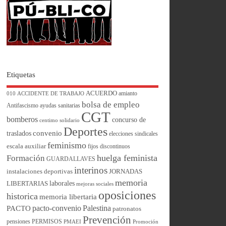
Etiquetas
ACUERDO
amianto
010
ACCIDENTE DE TRABAJO
bolsa de empleo
Antifascismo
ayudas sanitarias
CGT
bomberos
concurso de
centimo solidario
Deportes
convenio
traslados
elecciones sindicales
feminismo
escala auxiliar
fijos discontinuos
huelga feminista
Formación
GUARDALLAVES
interinos
instalaciones deportivas
JORNADAS
memoria
laborales
LIBERTARIAS
mejoras sociales
oposiciones
historica
memoria libertaria
pacto-convenio
Palestina
PACTO
patronatos
Prevención
pensiones
PERMISOS
PMAEI
Promoción