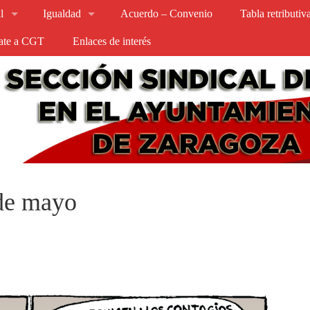
l
Igualdad
Acuerdo – Convenio
Tabla retributi
iate a CGT
Enlaces de interés
 de mayo