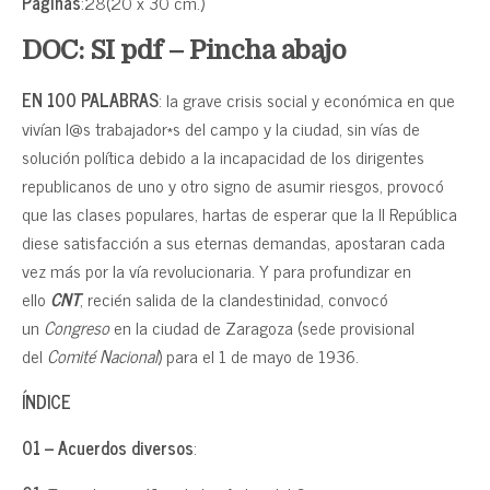
Páginas
:28(20 x 30 cm.)
DOC: SI pdf – Pincha abajo
EN 100 PALABRAS
: la grave crisis social y económica en que
vivían l@s trabajador*s del campo y la ciudad, sin vías de
solución política debido a la incapacidad de los dirigentes
republicanos de uno y otro signo de asumir riesgos, provocó
que las clases populares, hartas de esperar que la II República
diese satisfacción a sus eternas demandas, apostaran cada
vez más por la vía revolucionaria. Y para profundizar en
ello
CNT
, recién salida de la clandestinidad, convocó
un
Congreso
en la ciudad de Zaragoza (sede provisional
del
Comité Nacional
) para el 1 de mayo de 1936.
ÍNDICE
01 – Acuerdos diversos
: