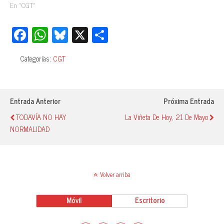
En «CGT»
Fa
W
Bl
X
C
ce
ha
ue
o
Categorías:
CGT
bo
ts
sk
m
ok
A
y
pa
pp
rti
Entrada Anterior
Próxima Entrada
r
TODAVÍA NO HAY
La Viñeta De Hoy, 21 De Mayo
NORMALIDAD
Volver arriba
Móvil
Escritorio