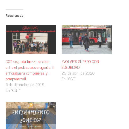
Relacionado
CGT segunda fuerza sindical
¿VOLVER? SÍ, PERO CON
entre el profesorado aragonés. ¡¡
SEGURIDAD
enhorabuena compañeras y
29 de abril de 2020
compañeros!!
En «CGT»
5 de diciembre de 2018
En «CGT»