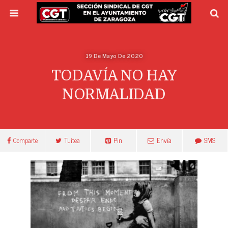
19 De Mayo De 2020
TODAVÍA NO HAY
NORMALIDAD
Comparte
Tuitea
Pin
Envía
SMS