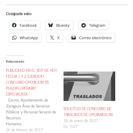
Comparte esto:
Facebook
Bluesky
Telegram
WhatsApp
X
Correo electrónico
Relacionado
PUBLICADO EN EL BOP DE HOY:
FECHA 1 Y 2 EJERCICIO
CONCURSO-OPOSICION 55
PLAZAS OPERARIO
ESPECIALISTA
Excmo. Ayuntamiento de
Zaragoza Área de Servicios
SOLICITUD DE CONCURSO DE
Públicos y Personal Servicio de
TRASLADOS DE OPERARIOS/AS
Recursos
18 de enero de 2017
Humanos
En «CGT»
Núm. 1.206
16 de febrero de 2017