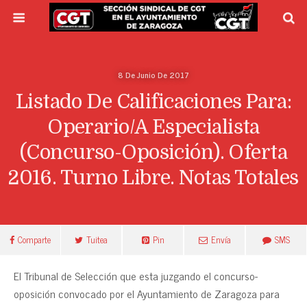
8 De Junio De 2017
Listado De Calificaciones Para:
Operario/a Especialista
(Concurso-Oposición). Oferta
2016. Turno Libre. Notas Totales
Comparte
Tuitea
Pin
Envía
SMS
El Tribunal de Selección que esta juzgando el concurso-
oposición convocado por el Ayuntamiento de Zaragoza para