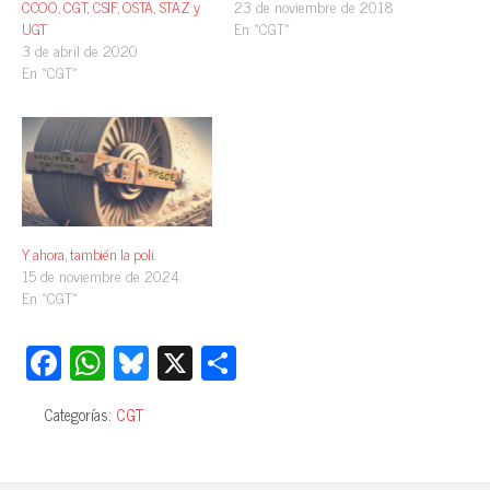
CCOO, CGT, CSIF, OSTA, STAZ y
23 de noviembre de 2018
UGT
En «CGT»
3 de abril de 2020
En «CGT»
Y ahora, también la poli.
15 de noviembre de 2024
En «CGT»
Fa
W
Bl
X
C
ce
ha
ue
o
Categorías:
CGT
bo
ts
sk
m
ok
A
y
pa