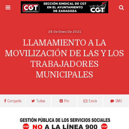
28 De Enero De 2021
LLAMAMIENTO A LA
MOVILIZACIÓN DE LAS Y LOS
TRABAJADORES
MUNICIPALES
Comparte
Tuitea
Pin
Envía
SMS