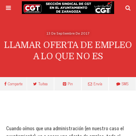
13 De Septiembre De 2017
LLAMAR OFERTA DE EMPLEO
A LO QUE NO ES
Comparte
Tuitea
Pin
Envía
SMS
Cuando oímos que una administración (en nuestro caso el