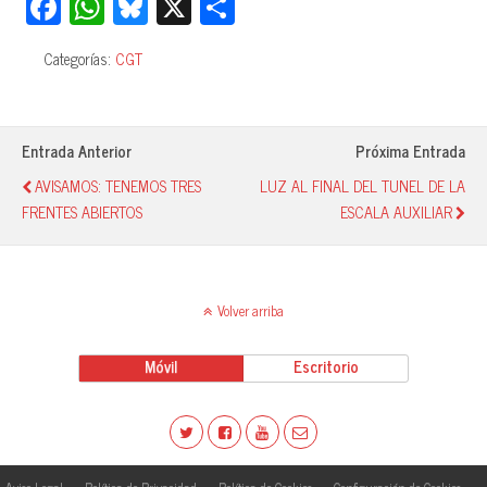
Fa
W
Bl
X
C
ce
ha
ue
o
Categorías:
CGT
bo
ts
sk
m
ok
A
y
pa
pp
rti
Entrada Anterior
Próxima Entrada
r
AVISAMOS: TENEMOS TRES
LUZ AL FINAL DEL TUNEL DE LA
FRENTES ABIERTOS
ESCALA AUXILIAR
Volver arriba
Móvil
Escritorio
Aviso Legal
Política de Privacidad
Política de Cookies
Configuración de Cookies