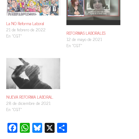
La NO Reforma Laboral
21 de febrero de 2022
REFORMAS LABORALES
En «CGT»
12 de mayo de 2021
En «CGT»
NUEVA REFORMA LABORAL.
28 de diciembre de 2021
En «CGT»
Fa
W
Bl
X
C
ce
ha
ue
o