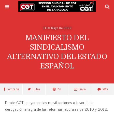
31 De Mayo De 2022
MANIFIESTO DEL
SINDICALISMO
ALTERNATIVO DEL ESTADO
ESPAÑOL
Comparte
Tuitea
Pin
Envía
SMS
Desde CGT apoyamos las movilizaciones a favor de la
derogación integra de las reformas laborales de 2010 y 2012.