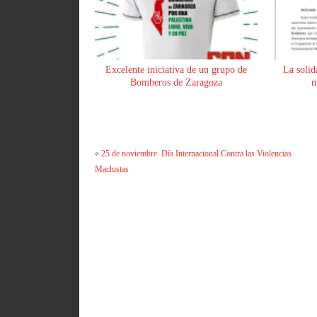
Excelente iniciativa de un grupo de
La solid
Bomberos de Zaragoza
n
«
25 de noviembre. Día Internacional Contra las Violencias
Machistas