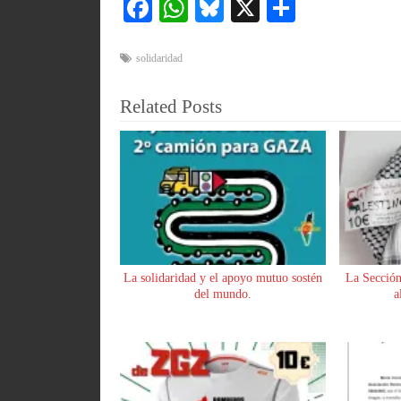
Fa
W
Bl
X
C
ce
ha
ue
o
bo
ts
sk
m
solidaridad
ok
A
y
pa
Related Posts
pp
rti
r
La solidaridad y el apoyo mutuo sostén
La Sección
del mundo.
a