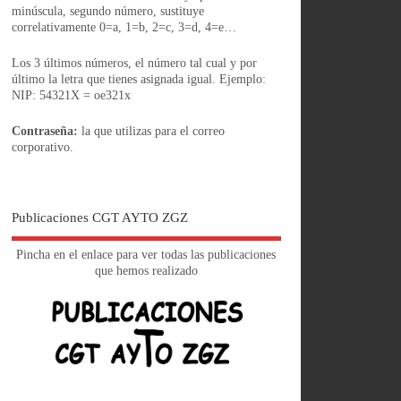
minúscula, segundo número, sustituye
correlativamente 0=a, 1=b, 2=c, 3=d, 4=e…
Los 3 últimos números, el número tal cual y por
último la letra que tienes asignada igual. Ejemplo:
NIP: 54321X = oe321x
Contraseña:
la que utilizas para el correo
corporativo.
Publicaciones CGT AYTO ZGZ
Pincha en el enlace para ver todas las publicaciones
que hemos realizado