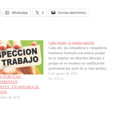
WhatsApp
X
Correo electrónico
Cada verano, la misma canción.
Cada año, las compañeras y compañeros
bomberos forestales son noticia porque
no se respetan sus derechos laborales y
porque no se reconoce su cualificación
profesional por parte de la clase política
ni por parte de la empresa que crearon
6 de agosto de 2021
S PÚBLICOS:
para que actúe como coartada para no
En «CGT»
IMIENTOS
asumir de forma más…
NTES” EN MATERIA DE
CIÓN
embre de 2018