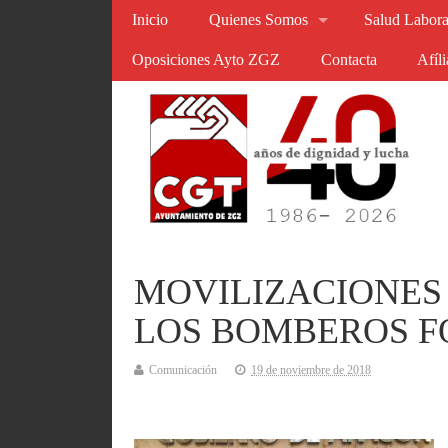
Inicio
Quienes Somos
Salud Labora
Oposiciones Ayto ZGZ
Contacta
Afíl
MOVILIZACIONES
LOS BOMBEROS F
Comunicación
19 de noviembre de 2018