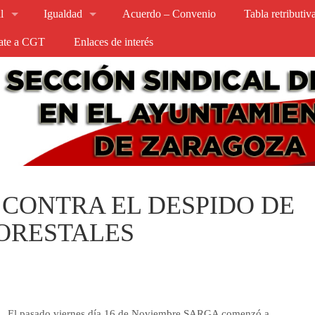
l
Igualdad
Acuerdo – Convenio
Tabla retributi
iate a CGT
Enlaces de interés
 CONTRA EL DESPIDO DE
ORESTALES
El pasado viernes día 16 de Noviembre SARGA comenzó a