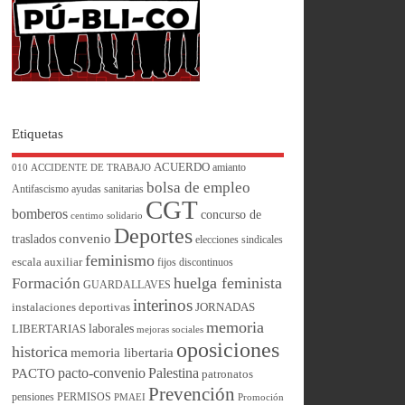
Etiquetas
ACUERDO
amianto
010
ACCIDENTE DE TRABAJO
bolsa de empleo
Antifascismo
ayudas sanitarias
CGT
bomberos
concurso de
centimo solidario
Deportes
convenio
traslados
elecciones sindicales
feminismo
escala auxiliar
fijos discontinuos
huelga feminista
Formación
GUARDALLAVES
interinos
instalaciones deportivas
JORNADAS
memoria
laborales
LIBERTARIAS
mejoras sociales
oposiciones
historica
memoria libertaria
pacto-convenio
Palestina
PACTO
patronatos
Prevención
pensiones
PERMISOS
PMAEI
Promoción