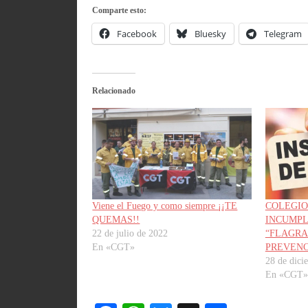
Comparte esto:
Facebook
Bluesky
Telegram
Relacionado
Viene el Fuego y como siempre ¡¡TE
COLEGIO
QUEMAS!!
INCUMPL
22 de julio de 2022
“FLAGRA
En «CGT»
PREVEN
28 de dici
En «CGT»