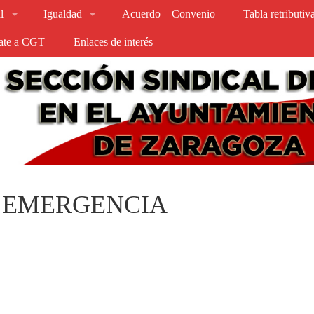
l
Igualdad
Acuerdo – Convenio
Tabla retributi
iate a CGT
Enlaces de interés
 EMERGENCIA