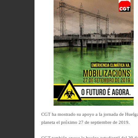
CGT ha mostrado su apoyo a la jornada de Huelga
planeta el próximo 27 de septiembre de 2019.
CGT también apoya la huelga estudiantil del 20 d