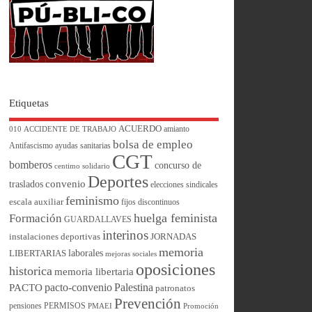
Etiquetas
ACUERDO
amianto
010
ACCIDENTE DE TRABAJO
bolsa de empleo
Antifascismo
ayudas sanitarias
CGT
bomberos
concurso de
centimo solidario
Deportes
convenio
traslados
elecciones sindicales
feminismo
escala auxiliar
fijos discontinuos
huelga feminista
Formación
GUARDALLAVES
interinos
instalaciones deportivas
JORNADAS
memoria
laborales
LIBERTARIAS
mejoras sociales
oposiciones
historica
memoria libertaria
pacto-convenio
Palestina
PACTO
patronatos
Prevención
pensiones
PERMISOS
PMAEI
Promoción