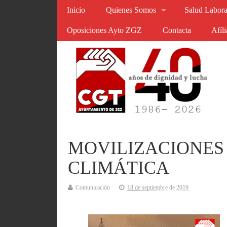
Inicio
Quienes Somos
Salud Labora
Oposiciones Ayto ZGZ
Contacta
Afíl
MOVILIZACIONES
CLIMÁTICA
Comunicación
18 de septiembre de 2019