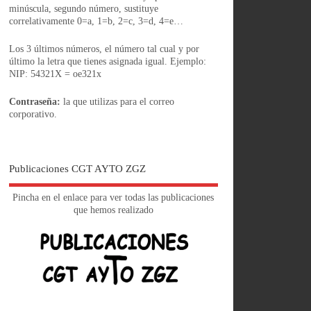
minúscula, segundo número, sustituye
correlativamente 0=a, 1=b, 2=c, 3=d, 4=e…
Los 3 últimos números, el número tal cual y por
último la letra que tienes asignada igual. Ejemplo:
NIP: 54321X = oe321x
Contraseña:
la que utilizas para el correo
corporativo.
Publicaciones CGT AYTO ZGZ
Pincha en el enlace para ver todas las publicaciones
que hemos realizado