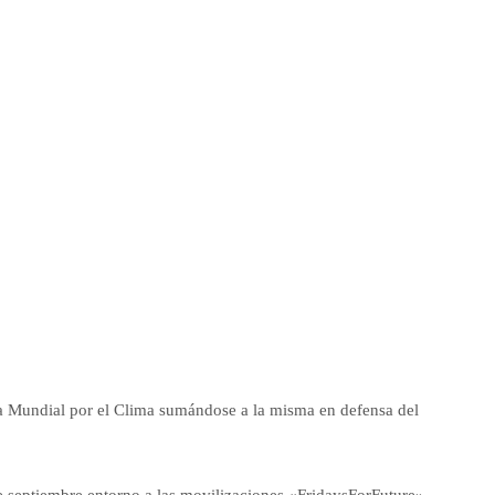
 Mundial por el Clima sumándose a la misma en defensa del
e septiembre entorno a las movilizaciones «FridaysForFuture»