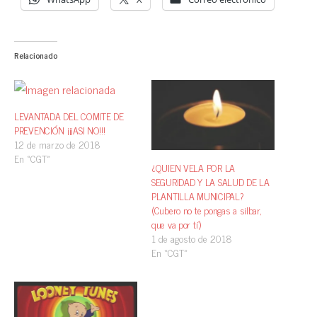
Relacionado
LEVANTADA DEL COMITE DE
PREVENCIÓN ¡¡¡ASI NO!!!
12 de marzo de 2018
En «CGT»
¿QUIEN VELA POR LA
SEGURIDAD Y LA SALUD DE LA
PLANTILLA MUNICIPAL?
(Cubero no te pongas a silbar,
que va por tí)
1 de agosto de 2018
En «CGT»