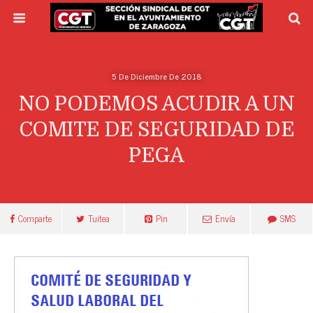
5 De Diciembre De 2018
NO PODEMOS ACUDIR A UN
COMITE DE SEGURIDAD DE
PEGA
Comparte
Tuitea
Pin
Envía
SMS