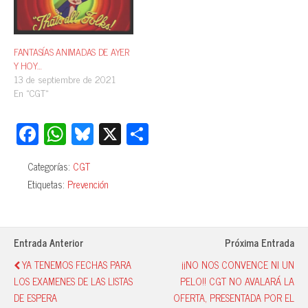
FANTASÍAS ANIMADAS DE AYER
Y HOY…
13 de septiembre de 2021
En «CGT»
Fa
W
Bl
X
C
ce
ha
ue
o
Categorías:
CGT
bo
ts
sk
m
Etiquetas:
Prevención
ok
A
y
pa
pp
rti
r
Entrada Anterior
Próxima Entrada
YA TENEMOS FECHAS PARA
¡¡NO NOS CONVENCE NI UN
LOS EXAMENES DE LAS LISTAS
PELO!! CGT NO AVALARÁ LA
DE ESPERA
OFERTA, PRESENTADA POR EL