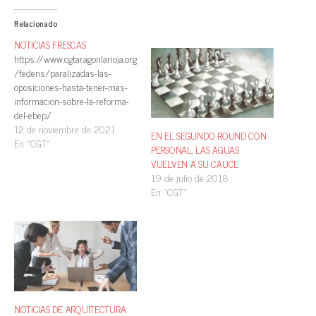
Relacionado
NOTICIAS FRESCAS
https://www.cgtaragonlarioja.org
/fedens/paralizadas-las-
oposiciones-hasta-tener-mas-
informacion-sobre-la-reforma-
del-ebep/
12 de noviembre de 2021
EN EL SEGUNDO ROUND CON
En «CGT»
PERSONAL, LAS AGUAS
VUELVEN A SU CAUCE
19 de julio de 2018
En «CGT»
NOTICIAS DE ARQUITECTURA