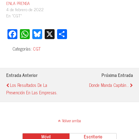
ENLA PRENSA
4 de febrero de 2022
En «CGT»
Fa
W
Bl
X
C
ce
ha
ue
o
Categorías:
CGT
bo
ts
sk
m
ok
A
y
pa
pp
rti
Entrada Anterior
Próxima Entrada
r
Los Resultados De La
Donde Manda Capitán...
Prevención En Las Empresas.
Volver arriba
Móvil
Escritorio