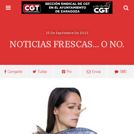
15 De Septiembre De 2021
NOTICIAS FRESCAS… O NO.
Comparte
Tuitea
Pin
Envía
SMS