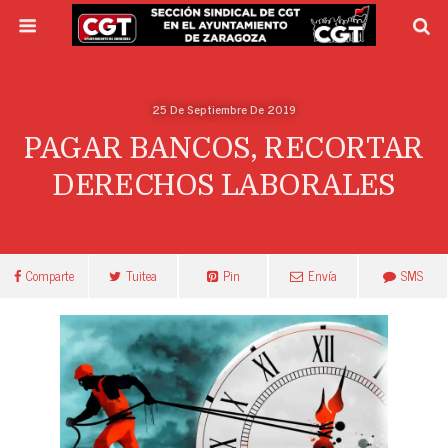
25 De Septiembre De 2019
PAGAR BANCOS, RECORTAR
DERECHOS LABORALES
Comparte
Tuitea
Pin
Envía
SMS