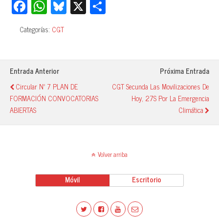
Fa
W
Bl
X
C
ce
ha
ue
o
Categorías:
CGT
bo
ts
sk
m
ok
A
y
pa
pp
rti
Entrada Anterior
Próxima Entrada
r
Circular Nº 7 PLAN DE
CGT Secunda Las Movilizaciones De
FORMACIÓN CONVOCATORIAS
Hoy, 27S Por La Emergencia
ABIERTAS
Climática
Volver arriba
Móvil
Escritorio