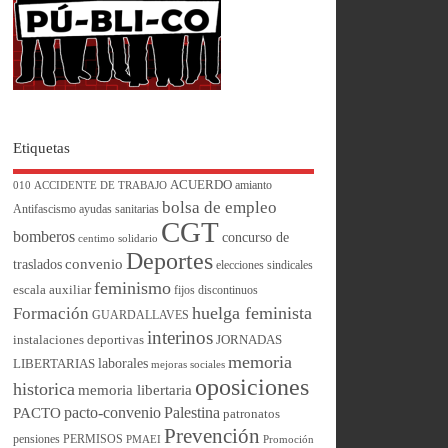
Etiquetas
ACUERDO
amianto
010
ACCIDENTE DE TRABAJO
bolsa de empleo
Antifascismo
ayudas sanitarias
CGT
bomberos
concurso de
centimo solidario
Deportes
convenio
traslados
elecciones sindicales
feminismo
escala auxiliar
fijos discontinuos
huelga feminista
Formación
GUARDALLAVES
interinos
instalaciones deportivas
JORNADAS
memoria
laborales
LIBERTARIAS
mejoras sociales
oposiciones
historica
memoria libertaria
pacto-convenio
Palestina
PACTO
patronatos
Prevención
pensiones
PERMISOS
PMAEI
Promoción