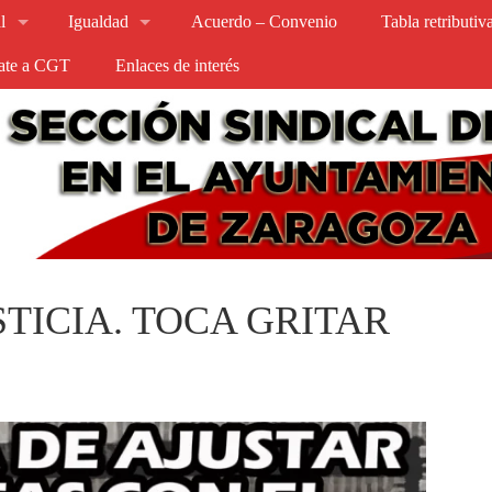
l
Igualdad
Acuerdo – Convenio
Tabla retributi
iate a CGT
Enlaces de interés
STICIA. TOCA GRITAR