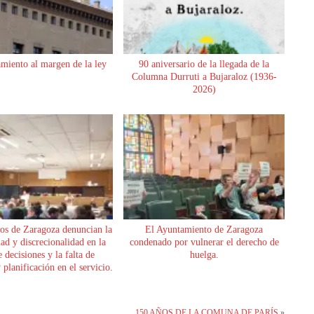
miento al margen de la ley
90 aniversario de la llegada de la
Columna Durruti a Bujaraloz (1936-
2026)
os de Zaragoza denuncian la
El Ayuntamiento de Zaragoza
dad y discrecionalidad en la
condenado por vulnerar el derecho de
 decisiones y la falta de
huelga.
planificación en el servicio.
150 AÑOS DE LA COMUNA DE PARÍS
»