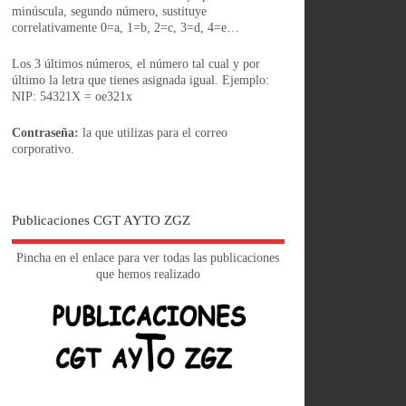
minúscula, segundo número, sustituye
correlativamente 0=a, 1=b, 2=c, 3=d, 4=e…
Los 3 últimos números, el número tal cual y por
último la letra que tienes asignada igual. Ejemplo:
NIP: 54321X = oe321x
Contraseña:
la que utilizas para el correo
corporativo.
Publicaciones CGT AYTO ZGZ
Pincha en el enlace para ver todas las publicaciones
que hemos realizado