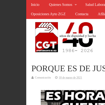
Inicio
Quienes Somos
Salud Labora
Oposiciones Ayto ZGZ
Contacta
Afíl
PORQUE ES DE JU
Comunicación
18 de marzo de 2021