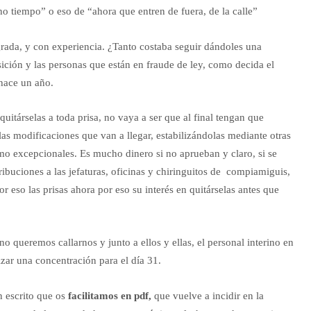
o tiempo” o eso de “ahora que entren de fuera, de la calle”
grada, y con experiencia. ¿Tanto costaba seguir dándoles una
ición y las personas que están en fraude de ley, como decida el
hace un año.
quitárselas a toda prisa, no vaya a ser que al final tengan que
 las modificaciones que van a llegar, estabilizándolas mediante otras
mo excepcionales. Es mucho dinero si no aprueban y claro, si se
etribuciones a las jefaturas, oficinas y chiringuitos de compiamiguis,
or eso las prisas ahora por eso su interés en quitárselas antes que
queremos callarnos y junto a ellos y ellas, el personal interino en
izar una concentración para el día 31.
n escrito que os
facilitamos en pdf,
que vuelve a incidir en la