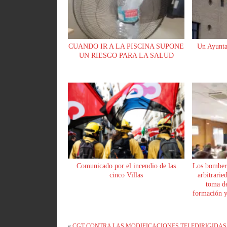
CUANDO IR A LA PISCINA SUPONE
Un Ayunta
UN RIESGO PARA LA SALUD
Comunicado por el incendio de las
Los bomber
cinco Villas
arbitrarie
toma de
formación y 
«
CGT CONTRA LAS MODIFICACIONES TELEDIRIGIDAS