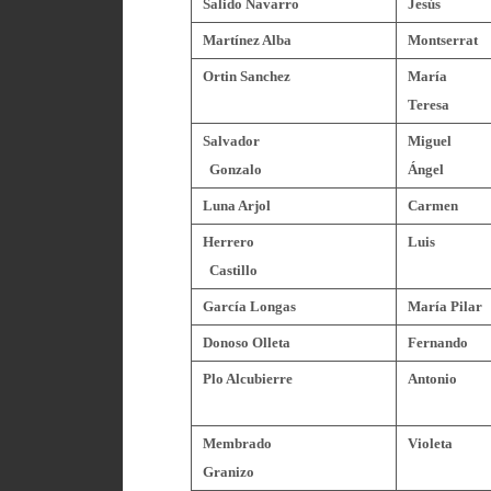
Salido Navarro
Jesús
Martínez Alba
Montserrat
Ortin Sanchez
María
Teresa
Salvador
Miguel
Gonzalo
Ángel
Luna Arjol
Carmen
Herrero
Luis
Castillo
García Longas
María Pilar
Donoso Olleta
Fernando
Plo Alcubierre
Antonio
Membrado
Violeta
Granizo