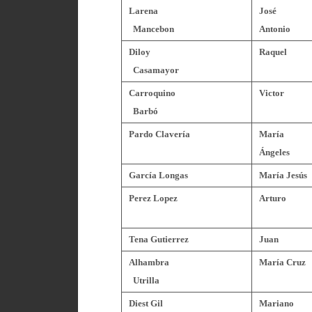
Larena
José
Mancebon
Antonio
Diloy
Raquel
Casamayor
Carroquino
Victor
Barbó
Pardo Clavería
María
Ángeles
García Longas
María Jesús
Perez Lopez
Arturo
Tena Gutierrez
Juan
Alhambra
María Cruz
Utrilla
Diest Gil
Mariano