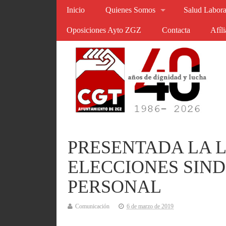
Inicio
Quienes Somos
Salud Labora
Oposiciones Ayto ZGZ
Contacta
Afíl
PRESENTADA LA L
ELECCIONES SIND
PERSONAL
Comunicación
6 de marzo de 2019