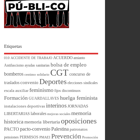
Etiquetas
ACUERDO
amianto
010
ACCIDENTE DE TRABAJO
bolsa de empleo
Antifascismo
ayudas sanitarias
CGT
bomberos
concurso de
centimo solidario
Deportes
convenio
traslados
elecciones sindicales
feminismo
escala auxiliar
fijos discontinuos
huelga feminista
Formación
GUARDALLAVES
interinos
instalaciones deportivas
JORNADAS
memoria
laborales
LIBERTARIAS
mejoras sociales
oposiciones
historica
memoria libertaria
pacto-convenio
Palestina
PACTO
patronatos
Prevención
pensiones
PERMISOS
PMAEI
Promoción