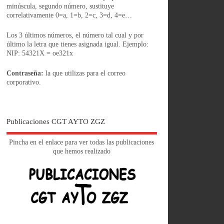
minúscula, segundo número, sustituye
correlativamente 0=a, 1=b, 2=c, 3=d, 4=e…
Los 3 últimos números, el número tal cual y por
último la letra que tienes asignada igual. Ejemplo:
NIP: 54321X = oe321x
Contraseña:
la que utilizas para el correo
corporativo.
Publicaciones CGT AYTO ZGZ
Pincha en el enlace para ver todas las publicaciones
que hemos realizado