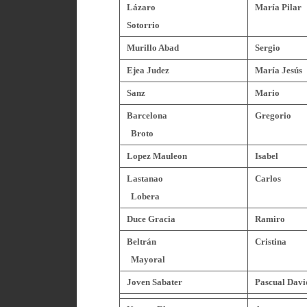
Lázaro
María Pilar
Sotorrio
Murillo Abad
Sergio
Ejea Judez
María Jesús
Sanz
Mario
Barcelona
Gregorio
Broto
Lopez Mauleon
Isabel
Lastanao
Carlos
Lobera
Duce Gracia
Ramiro
Beltrán
Cristina
Mayoral
Joven Sabater
Pascual Davi