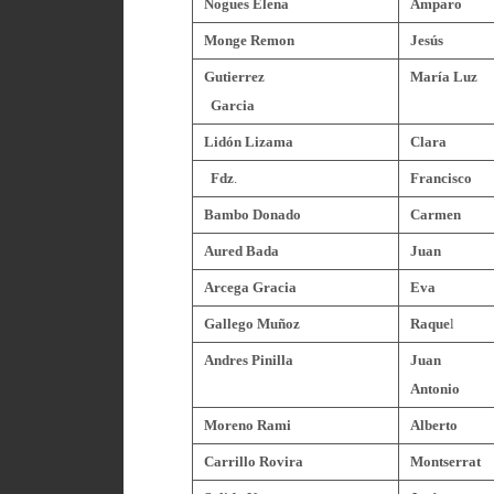
Nogues Elena
Amparo
Monge Remon
Jesús
Gutierrez
María Luz
Garcia
Lidón Lizama
Clara
Fdz
.
Francisco
Bambo Donado
Carmen
Aured Bada
Juan
Arcega Gracia
Eva
Gallego Muñoz
Raque
l
Andres Pinilla
Juan
Antonio
Moreno Rami
Alberto
Carrillo Rovira
Montserrat