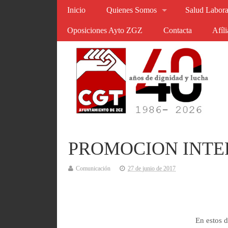
Inicio
Quienes Somos
Salud Labora
Oposiciones Ayto ZGZ
Contacta
Afíl
PROMOCION INTER
Comunicación
27 de junio de 2017
En estos d