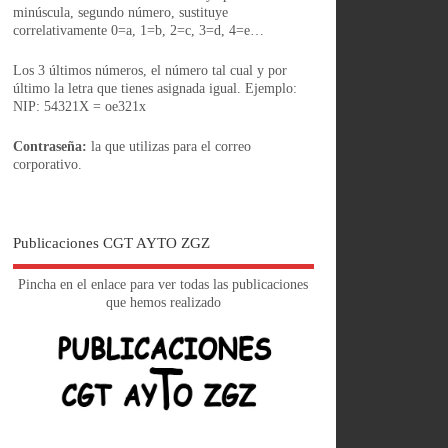
minúscula, segundo número, sustituye
correlativamente 0=a, 1=b, 2=c, 3=d, 4=e…
Los 3 últimos números, el número tal cual y por
último la letra que tienes asignada igual. Ejemplo:
NIP: 54321X = oe321x
Contraseña:
la que utilizas para el correo
corporativo.
Publicaciones CGT AYTO ZGZ
Pincha en el enlace para ver todas las publicaciones
que hemos realizado