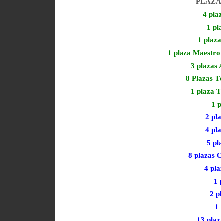
PLAZA
4 pla
1 pl
1 plaz
1 plaza Maestro
3 plazas
8 Plazas T
1 plaza 
1 
2 pl
4 pla
5 pl
8 plazas O
4 pl
1 
2 p
1
13 plaz