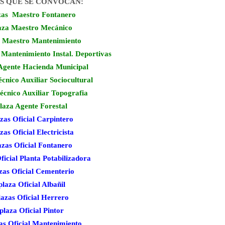
S QUE SE CONVOCAN:
zas Maestro Fontanero
aza Maestro Mecánico
a Maestro Mantenimiento
 Mantenimiento Instal. Deportivas
 Agente Hacienda Municipal
écnico Auxiliar Sociocultural
Técnico Auxiliar Topografia
plaza Agente Forestal
azas Oficial Carpintero
zas Oficial Electricista
azas Oficial Fontanero
ficial Planta Potabilizadora
azas Oficial Cementerio
plaza Oficial Albañil
lazas Oficial Herrero
 plaza Oficial Pintor
as Oficial Mantenimiento