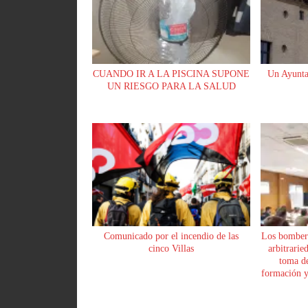
CUANDO IR A LA PISCINA SUPONE
Un Ayunta
UN RIESGO PARA LA SALUD
Comunicado por el incendio de las
Los bomber
cinco Villas
arbitrarie
toma de
formación y 