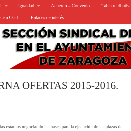
l
Igualdad
Acuerdo – Convenio
Tabla retributi
iate a CGT
Enlaces de interés
NA OFERTAS 2015-2016.
ías estamos negociando las bases para la ejecución de las plazas de