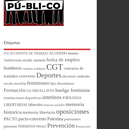
Etiquetas
ACUERDO
amianto
010
ACCIDENTE DE TRABAJO
bolsa de empleo
Antifascismo
ayudas sanitarias
CGT
bomberos
concurso de
centimo solidario
Deportes
convenio
traslados
elecciones sindicales
feminismo
escala auxiliar
fijos discontinuos
huelga feminista
Formación
GUARDALLAVES
interinos
instalaciones deportivas
JORNADAS
memoria
laborales
LIBERTARIAS
mejoras sociales
oposiciones
historica
memoria libertaria
pacto-convenio
Palestina
PACTO
patronatos
Prevención
pensiones
PERMISOS
PMAEI
Promoción