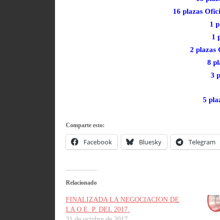
16 plazas Ofici
1 p
1 
2 plazas 
8 pl
3 
5 pla
Comparte esto:
Facebook
Bluesky
Telegram
Relacionado
FINALIZADA LA NEGOCIACION DE
LA O.E. P. DEL 2017.
31 de octubre de 2017