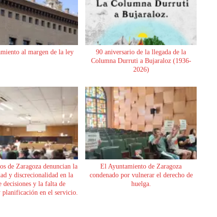
miento al margen de la ley
90 aniversario de la llegada de la
Columna Durruti a Bujaraloz (1936-
2026)
os de Zaragoza denuncian la
El Ayuntamiento de Zaragoza
dad y discrecionalidad en la
condenado por vulnerar el derecho de
 decisiones y la falta de
huelga.
planificación en el servicio.