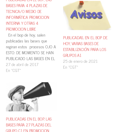
BASES PARA 4 PLAZAS DE
TECNICA/O MEDIO DE
INFORMÁTICA PROMOCION
INTERNA Y OTRAS 4
PROMOCION LIBRE
En el bop de hoy, salen
PUBLICADAS, EN EL BOP DE
publicadas las bases que
HOY, VARIAS BASES DE
regiran estos procesos OJO A
ESTABILIZACIÓN PARA LOS
ESTO: DE MOMENTO SE HAN
GRUPOS A1
PUBLICADO LAS BASES EN EL
25 de enero de 2021
BOP, todavia no se tienen que
27 de abril de 2017
En «CGT»
echar instancias El plazo de
En «CGT»
presentación de la instancia
será el de veinte días naturales
a partir del…
PUBLICADAS EN EL BOP, LAS
BASES PARA 27 PLAZAS DEL
GRUPO C1 EN PROMOCION