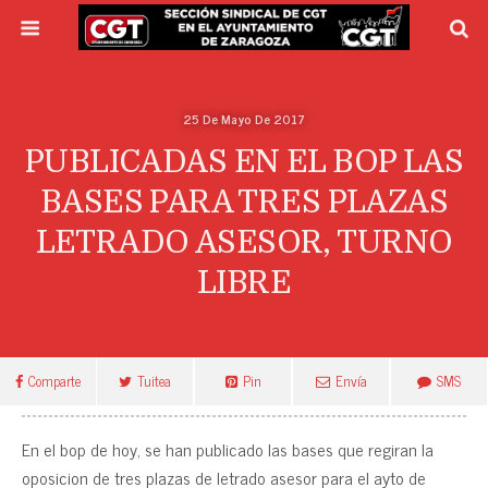
25 De Mayo De 2017
PUBLICADAS EN EL BOP LAS
BASES PARA TRES PLAZAS
LETRADO ASESOR, TURNO
LIBRE
Comparte
Tuitea
Pin
Envía
SMS
En el bop de hoy, se han publicado las bases que regiran la
oposicion de tres plazas de letrado asesor para el ayto de