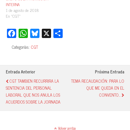
INTERNA
1 de agosto de 2018
En «CGT»
Fa
W
Bl
X
C
ce
ha
ue
o
Categorías:
CGT
bo
ts
sk
m
ok
A
y
pa
pp
rti
Entrada Anterior
Próxima Entrada
r
CGT TAMBIEN RECURRIRA LA
TEMA RECAUDACIÓN: PARA LO
SENTENCIA DEL PERSONAL
QUE ME QUEDA EN EL
LABORAL QUE NOS ANULA LOS
CONVENTO…
ACUERDOS SOBRE LA JORNADA
Volver arriba