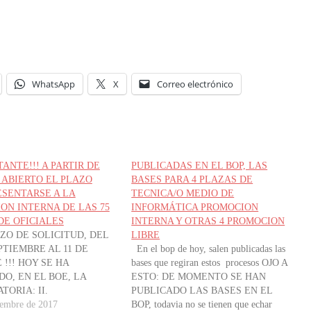
WhatsApp
X
Correo electrónico
TANTE!!! A PARTIR DE
PUBLICADAS EN EL BOP, LAS
ABIERTO EL PLAZO
BASES PARA 4 PLAZAS DE
ESENTARSE A LA
TECNICA/O MEDIO DE
ON INTERNA DE LAS 75
INFORMÁTICA PROMOCION
DE OFICIALES
INTERNA Y OTRAS 4 PROMOCION
ZO DE SOLICITUD, DEL
LIBRE
PTIEMBRE AL 11 DE
En el bop de hoy, salen publicadas las
!!! HOY SE HA
bases que regiran estos procesos OJO A
O, EN EL BOE, LA
ESTO: DE MOMENTO SE HAN
ORIA: II.
PUBLICADO LAS BASES EN EL
ADES Y PERSONAL B.
iembre de 2017
BOP, todavia no se tienen que echar