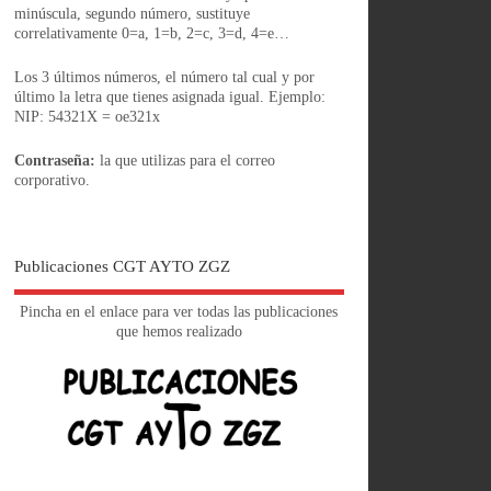
minúscula, segundo número, sustituye
correlativamente 0=a, 1=b, 2=c, 3=d, 4=e…
Los 3 últimos números, el número tal cual y por
último la letra que tienes asignada igual. Ejemplo:
NIP: 54321X = oe321x
Contraseña:
la que utilizas para el correo
corporativo.
Publicaciones CGT AYTO ZGZ
Pincha en el enlace para ver todas las publicaciones
que hemos realizado