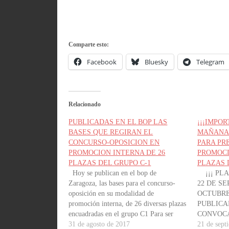
Comparte esto:
Facebook
Bluesky
Telegram
Relacionado
PUBLICADAS EN EL BOP LAS
¡¡¡IMPOR
BASES QUE REGIRAN EL
MAÑANA 
CONCURSO-OPOSICION EN
PARA PR
PROMOCION INTERNA DE 26
PROMOCI
PLAZAS DEL GRUPO C-1
PLAZAS 
Hoy se publican en el bop de
¡¡¡ PLA
Zaragoza, las bases para el concurso-
22 DE SE
oposición en su modalidad de
OCTUBRE 
promoción interna, de 26 diversas plazas
PUBLICAD
encuadradas en el grupo C1 Para ser
CONVOCAT
admitidas en este proceso selectivo las
31 de agosto de 2017
AUTORID
21 de sept