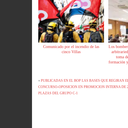
Comunicado por el incendio de las
Los bomber
cinco Villas
arbitrarie
toma de
formación y 
«
PUBLICADAS EN EL BOP LAS BASES QUE REGIRAN E
CONCURSO-OPOSICION EN PROMOCION INTERNA DE 
PLAZAS DEL GRUPO C-1