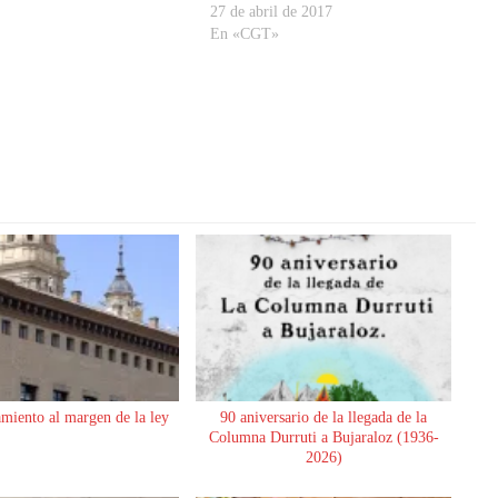
s y concursos
instancias El plazo de presentación de la
27 de abril de 2017
TRACIÓN LOCAL 10756
instancia será el de veinte días naturales
En «CGT»
 de 31 de agosto de 2017, del
a partir del…
to de Zaragoza,referente a la
ria para…
miento al margen de la ley
90 aniversario de la llegada de la
Columna Durruti a Bujaraloz (1936-
2026)