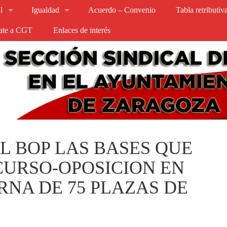
l
Igualdad
Acuerdo – Convenio
Tabla retributi
iate a CGT
Enlaces de interés
L BOP LAS BASES QUE
CURSO-OPOSICION EN
NA DE 75 PLAZAS DE