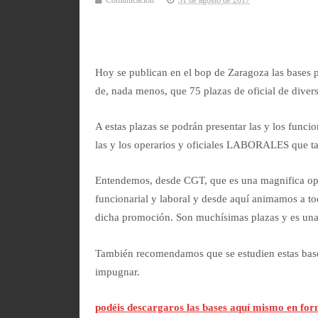
Comunicación
31 de agosto de 2017
Hoy se publican en el bop de Zaragoza las bases 
de, nada menos, que 75 plazas de oficial de divers
A estas plazas se podrán presentar las y los funci
las y los operarios y oficiales LABORALES que ta
Entendemos, desde CGT, que es una magnifica opo
funcionarial y laboral y desde aquí animamos a t
dicha promoción. Son muchísimas plazas y es una
También recomendamos que se estudien estas bases
impugnar.
podéis descargaros las bases aquí mismo en for