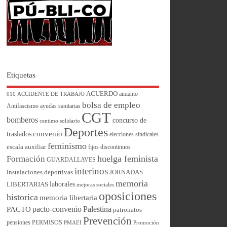
Etiquetas
ACUERDO
amianto
010
ACCIDENTE DE TRABAJO
bolsa de empleo
Antifascismo
ayudas sanitarias
CGT
bomberos
concurso de
centimo solidario
Deportes
convenio
traslados
elecciones sindicales
feminismo
escala auxiliar
fijos discontinuos
huelga feminista
Formación
GUARDALLAVES
interinos
instalaciones deportivas
JORNADAS
memoria
laborales
LIBERTARIAS
mejoras sociales
oposiciones
historica
memoria libertaria
pacto-convenio
Palestina
PACTO
patronatos
Prevención
pensiones
PERMISOS
PMAEI
Promoción