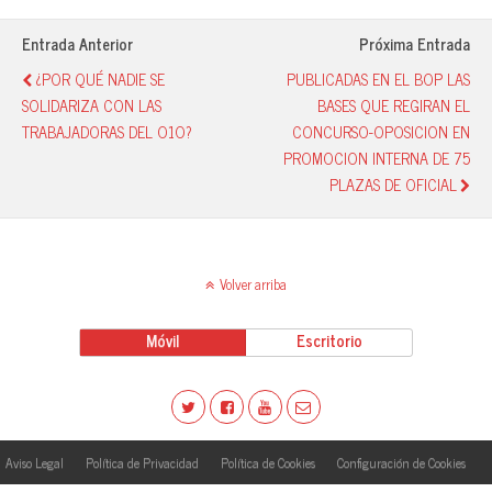
ok
A
y
pa
pp
rti
Entrada Anterior
Próxima Entrada
r
¿POR QUÉ NADIE SE
PUBLICADAS EN EL BOP LAS
SOLIDARIZA CON LAS
BASES QUE REGIRAN EL
TRABAJADORAS DEL O1O?
CONCURSO-OPOSICION EN
PROMOCION INTERNA DE 75
PLAZAS DE OFICIAL
Volver arriba
Móvil
Escritorio
Aviso Legal
Política de Privacidad
Política de Cookies
Configuración de Cookies