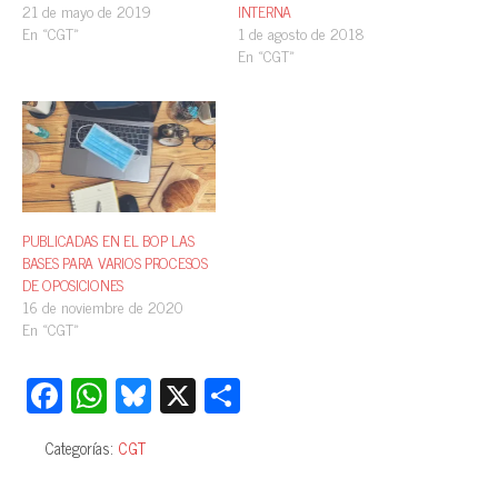
21 de mayo de 2019
INTERNA
En «CGT»
1 de agosto de 2018
En «CGT»
PUBLICADAS EN EL BOP LAS
BASES PARA VARIOS PROCESOS
DE OPOSICIONES
16 de noviembre de 2020
En «CGT»
Fa
W
Bl
X
C
ce
ha
ue
o
Categorías:
CGT
bo
ts
sk
m