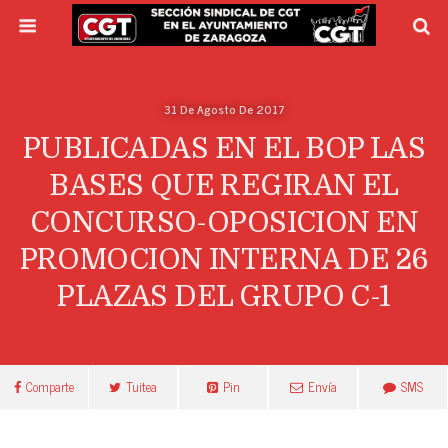
31 De Agosto De 2017
PUBLICADAS EN EL BOP LAS
BASES QUE REGIRAN EL
CONCURSO-OPOSICION EN
PROMOCION INTERNA DE 26
PLAZAS DEL GRUPO C-1
Comparte
Tuitea
Pin
Envía
SMS