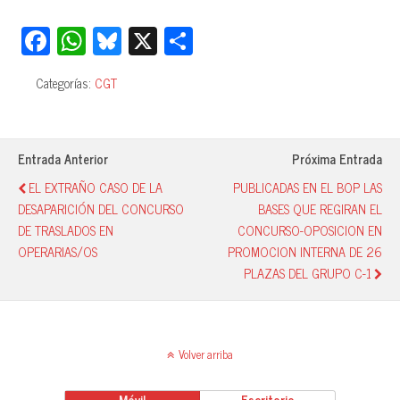
Fa
W
Bl
X
C
ce
ha
ue
o
Categorías:
CGT
bo
ts
sk
m
ok
A
y
pa
pp
rti
Entrada Anterior
Próxima Entrada
r
EL EXTRAÑO CASO DE LA
PUBLICADAS EN EL BOP LAS
DESAPARICIÓN DEL CONCURSO
BASES QUE REGIRAN EL
DE TRASLADOS EN
CONCURSO-OPOSICION EN
OPERARIAS/OS
PROMOCION INTERNA DE 26
PLAZAS DEL GRUPO C-1
Volver arriba
Móvil
Escritorio