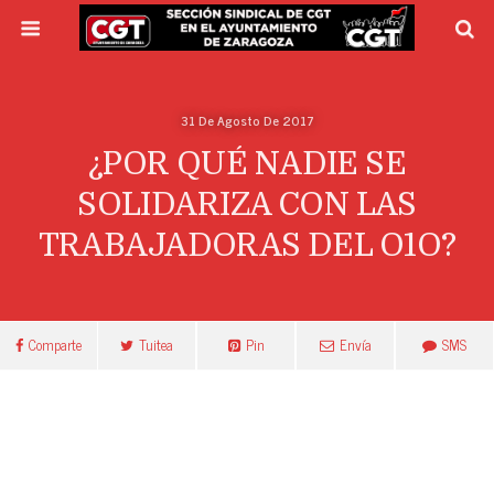
31 De Agosto De 2017
¿POR QUÉ NADIE SE
SOLIDARIZA CON LAS
TRABAJADORAS DEL O1O?
Comparte
Tuitea
Pin
Envía
SMS