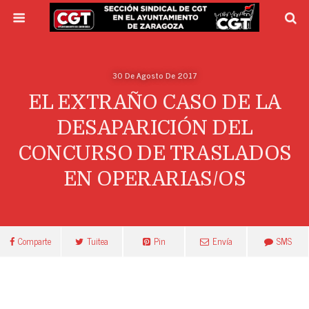
30 De Agosto De 2017
EL EXTRAÑO CASO DE LA
DESAPARICIÓN DEL
CONCURSO DE TRASLADOS
EN OPERARIAS/OS
Comparte
Tuitea
Pin
Envía
SMS