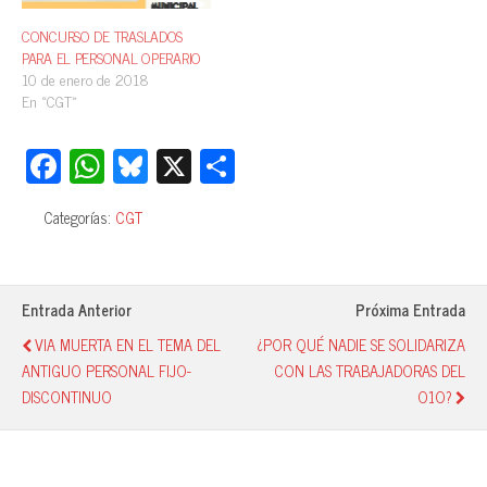
CONCURSO DE TRASLADOS
PARA EL PERSONAL OPERARIO
10 de enero de 2018
En «CGT»
Fa
W
Bl
X
C
ce
ha
ue
o
Categorías:
CGT
bo
ts
sk
m
ok
A
y
pa
pp
rti
Entrada Anterior
Próxima Entrada
r
VIA MUERTA EN EL TEMA DEL
¿POR QUÉ NADIE SE SOLIDARIZA
ANTIGUO PERSONAL FIJO-
CON LAS TRABAJADORAS DEL
DISCONTINUO
O1O?