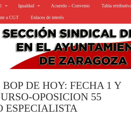
l
Igualdad
Acuerdo – Convenio
Tabla retributi
iate a CGT
Enlaces de interés
 BOP DE HOY: FECHA 1 Y
CURSO-OPOSICION 55
 ESPECIALISTA