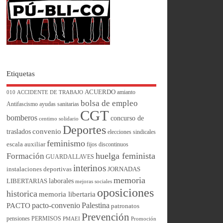
Etiquetas
ACUERDO
amianto
010
ACCIDENTE DE TRABAJO
bolsa de empleo
Antifascismo
ayudas sanitarias
CGT
bomberos
concurso de
centimo solidario
Deportes
convenio
traslados
elecciones sindicales
feminismo
escala auxiliar
fijos discontinuos
huelga feminista
Formación
GUARDALLAVES
interinos
instalaciones deportivas
JORNADAS
memoria
laborales
LIBERTARIAS
mejoras sociales
oposiciones
historica
memoria libertaria
pacto-convenio
Palestina
PACTO
patronatos
Prevención
pensiones
PERMISOS
PMAEI
Promoción