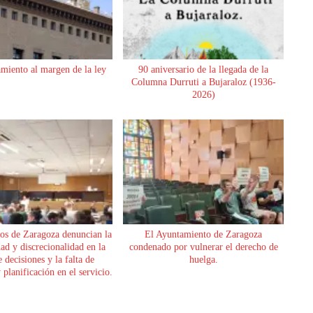
miento al margen de la ley
90 aniversario de la llegada de la
Columna Durruti a Bujaraloz (1936-
2026)
os de Zaragoza denuncian la
El Ayuntamiento de Zaragoza
dad y discrecionalidad en la
condenado por vulnerar el derecho de
 decisiones y la falta de
huelga.
planificación en el servicio.