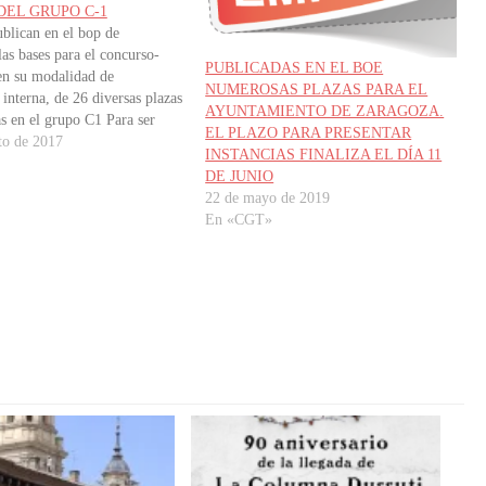
DEL GRUPO C-1
lican en el bop de
as bases para el concurso-
PUBLICADAS EN EL BOE
en su modalidad de
NUMEROSAS PLAZAS PARA EL
interna, de 26 diversas plazas
AYUNTAMIENTO DE ZARAGOZA.
s en el grupo C1 Para ser
EL PLAZO PARA PRESENTAR
n este proceso selectivo las
to de 2017
INSTANCIAS FINALIZA EL DÍA 11
pirantes deberán reunir los
DE JUNIO
requisitos: a) Condición
22 de mayo de 2019
al y plaza: Ser…
En «CGT»