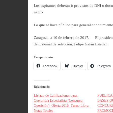
Los aspirantes deberán ir provistos de DNI o docu
negro.
Lo que se hace público para general conocimiento
Zaragoza, a 10 de febrero de 2017. — El president
del tribunal de selección, Felipe Galán Esteban.
Comparte esto:
Facebook
Bluesky
Telegram
Relacionado
Listado de Calificaciones para:
PUBLICA
Operario/a Especialista (Concurso-
BASES Q
Oposición). Oferta 2016. Turno Libre.
CONCURS
Notas Totales
PROMOCI