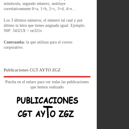
minúscula, segundo número, sustituye
correlativamente 0=a, 1=b, 2=c, 3=d, 4=e…
Los 3 últimos números, el número tal cual y por
último la letra que tienes asignada igual. Ejemplo:
NIP: 54321X = oe321x
Contraseña:
la que utilizas para el correo
corporativo.
Publicaciones CGT AYTO ZGZ
Pincha en el enlace para ver todas las publicaciones
que hemos realizado