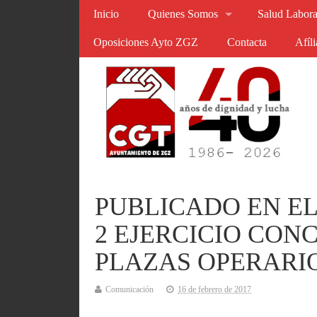
Inicio
Quienes Somos
Salud Labora
Oposiciones Ayto ZGZ
Contacta
Afíl
PUBLICADO EN EL
2 EJERCICIO CON
PLAZAS OPERARIO
Comunicación
16 de febrero de 2017