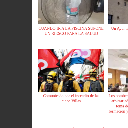
CUANDO IR A LA PISCINA SUPONE
Un Ayunta
UN RIESGO PARA LA SALUD
Comunicado por el incendio de las
Los bomber
cinco Villas
arbitrarie
toma de
formación y 