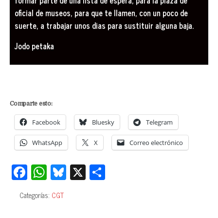
formar parte de una lista de espera, para la plaza de
oficial de museos, para que te llamen, con un poco de
suerte, a trabajar unos dias para sustituir alguna baja.
Jodo petaka
Comparte esto:
Facebook
Bluesky
Telegram
WhatsApp
X
Correo electrónico
Fa
W
Bl
X
C
ce
ha
ue
o
Categorías:
CGT
bo
ts
sk
m