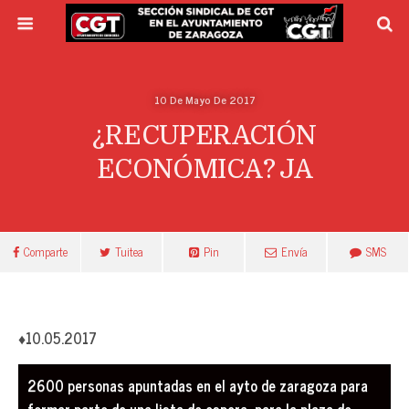
10 De Mayo De 2017
¿RECUPERACIÓN
ECONÓMICA? JA
Comparte
Tuitea
Pin
Envía
SMS
♦10.05.2017
2600 personas apuntadas en el ayto de zaragoza para