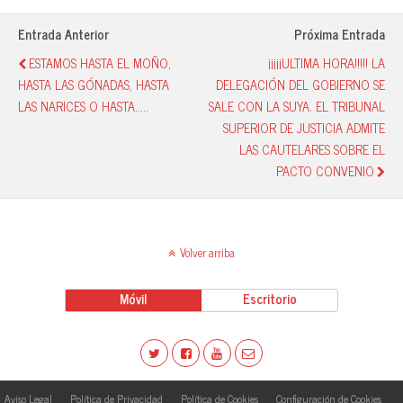
ok
A
y
pa
pp
rti
Entrada Anterior
Próxima Entrada
r
ESTAMOS HASTA EL MOÑO,
¡¡¡¡¡ULTIMA HORA!!!!! LA
HASTA LAS GÓNADAS, HASTA
DELEGACIÓN DEL GOBIERNO SE
LAS NARICES O HASTA.....
SALE CON LA SUYA. EL TRIBUNAL
SUPERIOR DE JUSTICIA ADMITE
LAS CAUTELARES SOBRE EL
PACTO CONVENIO
Volver arriba
Móvil
Escritorio
Aviso Legal
Política de Privacidad
Política de Cookies
Configuración de Cookies