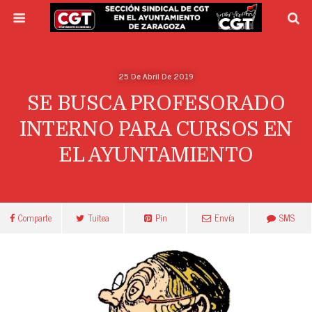
25 De Abril De 2019
SE BUSCA PROFESORADO
INTERNO PARA CURSOS EN
EL AYUNTAMIENTO
Comparte
Tuitea
Pin
Envía
SMS