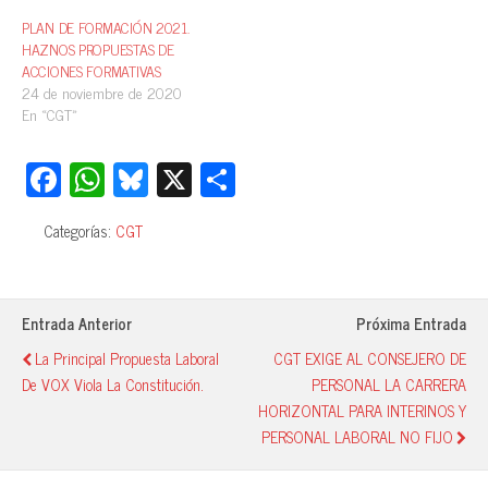
PLAN DE FORMACIÓN 2021.
HAZNOS PROPUESTAS DE
ACCIONES FORMATIVAS
24 de noviembre de 2020
En «CGT»
Fa
W
Bl
X
C
ce
ha
ue
o
Categorías:
CGT
bo
ts
sk
m
ok
A
y
pa
pp
rti
Entrada Anterior
Próxima Entrada
r
La Principal Propuesta Laboral
CGT EXIGE AL CONSEJERO DE
De VOX Viola La Constitución.
PERSONAL LA CARRERA
HORIZONTAL PARA INTERINOS Y
PERSONAL LABORAL NO FIJO