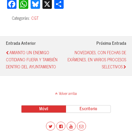
Fa
W
Bl
X
C
ce
ha
ue
o
Categorías:
CGT
bo
ts
sk
m
ok
A
y
pa
pp
rti
Entrada Anterior
Próxima Entrada
r
AMIANTO UN ENEMIGO
NOVEDADES, CON FECHAS DE
COTIDIANO FUERA Y TAMBIÉN
EXÁMENES, EN VARIOS PROCESOS
DENTRO DEL AYUNTAMIENTO
SELECTIVOS
Volver arriba
Móvil
Escritorio