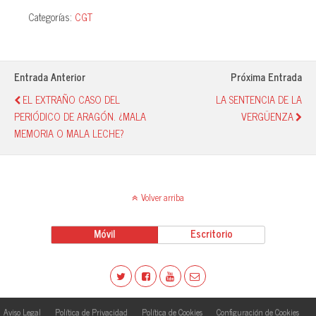
ce
ha
ue
o
Categorías:
CGT
bo
ts
sk
m
ok
A
y
pa
pp
rti
Entrada Anterior
Próxima Entrada
r
EL EXTRAÑO CASO DEL
LA SENTENCIA DE LA
PERIÓDICO DE ARAGÓN. ¿MALA
VERGÜENZA
MEMORIA O MALA LECHE?
Volver arriba
Móvil
Escritorio
Aviso Legal
Política de Privacidad
Política de Cookies
Configuración de Cookies