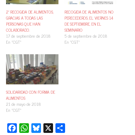
2ª RECOGIDA DE ALIMENTOS,
RECOGIDA DE ALIMENTOS NO
GRACIAS A TODAS LAS
PERECEDEROS, EL VIERNES 14
PERSONAS QUE HAN
DE SEPTIEMBRE, EN EL
COLABORADO.
SEMINARIO
17 de septiembre de 2018
5 de septiembre de 2018
En «CGT»
En «CGT»
SOLIDARIDAD CON FORMA DE
ALIMENTOS
21 de mayo de 2018
En «CGT»
Fa
W
Bl
X
C