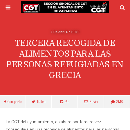
1 De Abril De 2019
TERCERA RECOGIDA DE
ALIMENTOS PARA LAS
PERSONAS REFUGIADAS EN
GRECIA
Comparte
Tuitea
Pin
Envía
SMS
La CGT del ayuntamiento, colabora por tercera vez
consecutiva en una recogida de alimentos para las personas