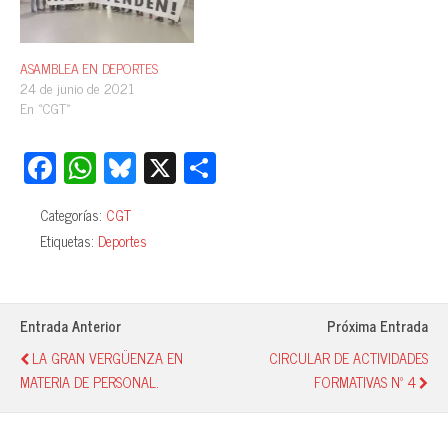
ASAMBLEA EN DEPORTES
24 de junio de 2021
En «CGT»
Fa
W
Bl
X
C
ce
ha
ue
o
Categorías:
CGT
bo
ts
sk
m
Etiquetas:
Deportes
ok
A
y
pa
pp
rti
r
Entrada Anterior
Próxima Entrada
LA GRAN VERGÜENZA EN
CIRCULAR DE ACTIVIDADES
MATERIA DE PERSONAL.
FORMATIVAS Nº 4