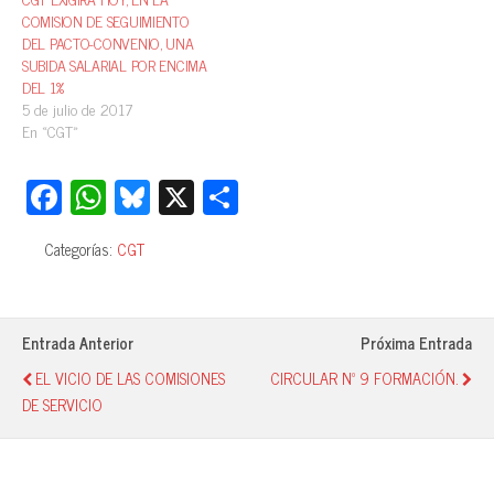
COMISION DE SEGUIMIENTO
DEL PACTO-CONVENIO, UNA
SUBIDA SALARIAL POR ENCIMA
DEL 1%
5 de julio de 2017
En «CGT»
Fa
W
Bl
X
C
ce
ha
ue
o
Categorías:
CGT
bo
ts
sk
m
ok
A
y
pa
pp
rti
Entrada Anterior
Próxima Entrada
r
EL VICIO DE LAS COMISIONES
CIRCULAR Nº 9 FORMACIÓN.
DE SERVICIO