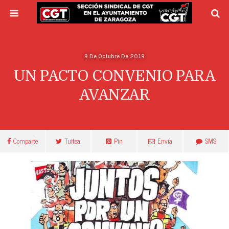
9 De Octubre De 2019
UN PACTO CONVENIO PARA
AVANZAR
Comparte
Tuitea
Pin
Envía
SMS