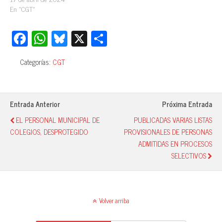
En «CGT»
Fa
W
Bl
X
C
ce
ha
ue
o
Categorías:
CGT
bo
ts
sk
m
ok
A
y
pa
pp
rti
Entrada Anterior
Próxima Entrada
r
EL PERSONAL MUNICIPAL DE
PUBLICADAS VARIAS LISTAS
COLEGIOS, DESPROTEGIDO
PROVISIONALES DE PERSONAS
ADMITIDAS EN PROCESOS
SELECTIVOS
Volver arriba