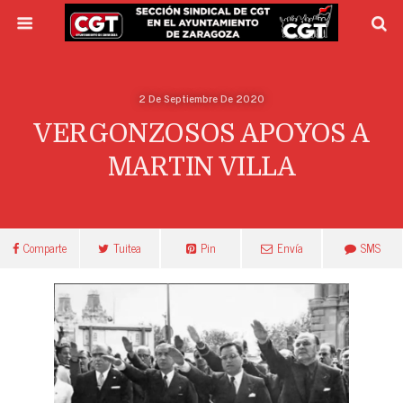
2 De Septiembre De 2020
VERGONZOSOS APOYOS A
MARTIN VILLA
Comparte
Tuitea
Pin
Envía
SMS