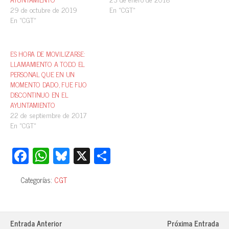
29 de octubre de 2019
En «CGT»
En «CGT»
ES HORA DE MOVILIZARSE:
LLAMAMIENTO A TODO EL
PERSONAL QUE EN UN
MOMENTO DADO, FUE FIJO
DISCONTINUO EN EL
AYUNTAMIENTO
22 de septiembre de 2017
En «CGT»
Fa
W
Bl
X
C
ce
ha
ue
o
Categorías:
CGT
bo
ts
sk
m
ok
A
y
pa
pp
rti
Entrada Anterior
Próxima Entrada