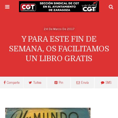
24 De Marzo De 2017
Y PARA ESTE FIN DE
SEMANA, OS FACILITAMOS
UN LIBRO GRATIS
Comparte
Tuitea
Pin
Envía
SMS