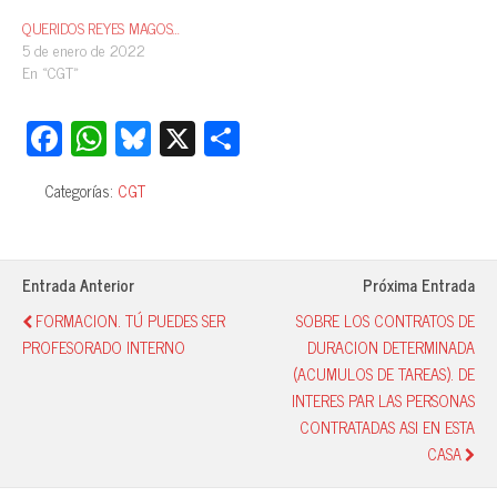
QUERIDOS REYES MAGOS…
5 de enero de 2022
En «CGT»
Fa
W
Bl
X
C
ce
ha
ue
o
Categorías:
CGT
bo
ts
sk
m
ok
A
y
pa
pp
rti
Entrada Anterior
Próxima Entrada
r
FORMACION. TÚ PUEDES SER
SOBRE LOS CONTRATOS DE
PROFESORADO INTERNO
DURACION DETERMINADA
(ACUMULOS DE TAREAS). DE
INTERES PAR LAS PERSONAS
CONTRATADAS ASI EN ESTA
CASA