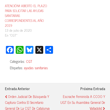
ATENCIÓN!! ABIERTO EL PLAZO
PARA SOLICITAR LAS AYUDAS
SANITARIAS
CORRESPONDIENTES AL AÑO
2019
13 de julio de 2020
En «CGT»
Fa
W
Bl
X
C
ce
ha
ue
o
Categorías:
CGT
bo
ts
sk
m
Etiquetas:
ayudas sanitarias
ok
A
y
pa
pp
rti
r
Entrada Anterior
Próxima Entrada
Orden Judicial De Búsqueda Y
Escrache Feminista A CCOO Y
Captura Contra El Secretario
UGT En Su Asamblea General De
General De La CGT De Catalunya
Valladolid