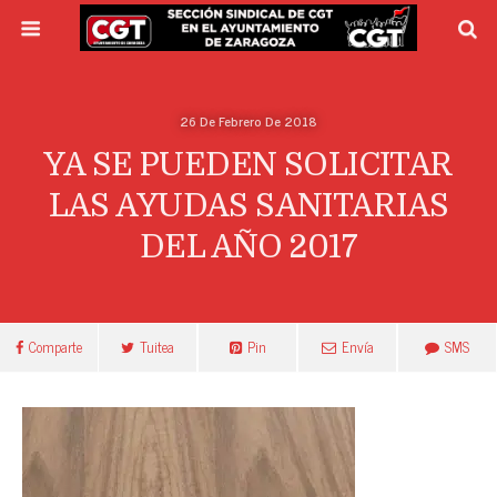
26 De Febrero De 2018
YA SE PUEDEN SOLICITAR
LAS AYUDAS SANITARIAS
DEL AÑO 2017
Comparte
Tuitea
Pin
Envía
SMS