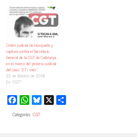
Orden judicial de búsqueda y
captura contra el Secretario
General de la CGT de Catalunya
en el marco del proceso judicial
del caso “27 i més”.
22 de febrero de 2018
En «CGT»
Fa
W
Bl
X
C
ce
ha
ue
o
Categorías:
CGT
bo
ts
sk
m
ok
A
y
pa