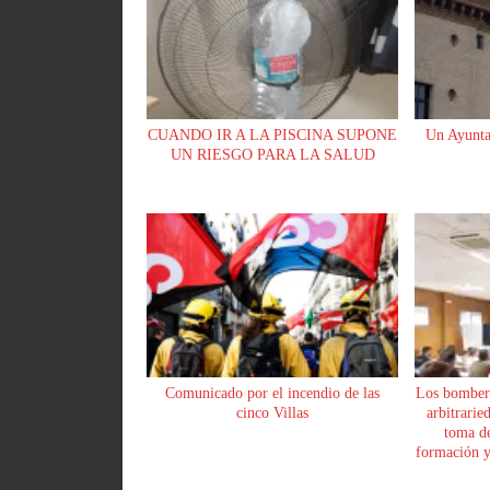
CUANDO IR A LA PISCINA SUPONE
Un Ayunta
UN RIESGO PARA LA SALUD
Comunicado por el incendio de las
Los bomber
cinco Villas
arbitrarie
toma de
formación y 