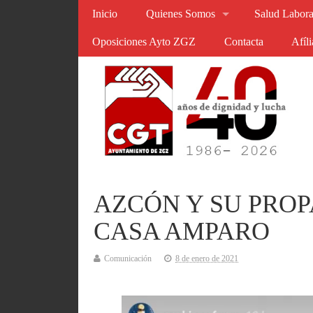
Inicio
Quienes Somos
Salud Labora
Oposiciones Ayto ZGZ
Contacta
Afíl
AZCÓN Y SU PRO
CASA AMPARO
Comunicación
8 de enero de 2021