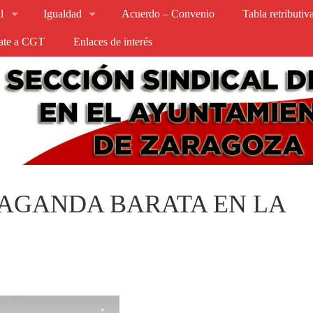
l
Igualdad
Acuerdo – Convenio
Tabla retributi
iate a CGT
Enlaces de interés
PAGANDA BARATA EN LA