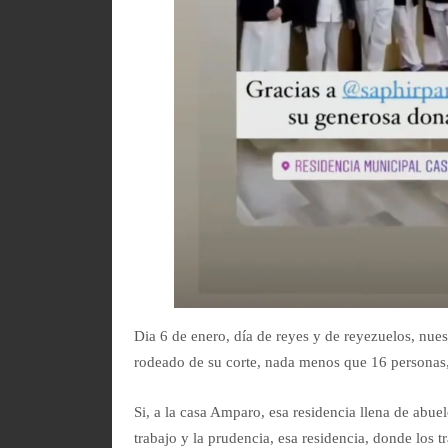
Dia 6 de enero, día de reyes y de reyezuelos, nues
rodeado de su corte, nada menos que 16 personas,
Si, a la casa Amparo, esa residencia llena de abu
trabajo y la prudencia, esa residencia, donde los 