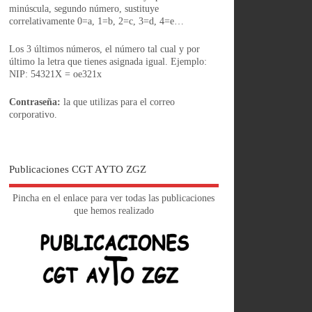
minúscula, segundo número, sustituye
correlativamente 0=a, 1=b, 2=c, 3=d, 4=e…
Los 3 últimos números, el número tal cual y por
último la letra que tienes asignada igual. Ejemplo:
NIP: 54321X = oe321x
Contraseña:
la que utilizas para el correo
corporativo.
Publicaciones CGT AYTO ZGZ
Pincha en el enlace para ver todas las publicaciones
que hemos realizado