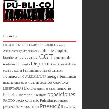
Etiquetas
ACUERDO
amianto
010
ACCIDENTE DE TRABAJO
bolsa de empleo
Antifascismo
ayudas sanitarias
CGT
bomberos
concurso de
centimo solidario
Deportes
convenio
traslados
elecciones sindicales
feminismo
escala auxiliar
fijos discontinuos
huelga feminista
Formación
GUARDALLAVES
interinos
instalaciones deportivas
JORNADAS
memoria
laborales
LIBERTARIAS
mejoras sociales
oposiciones
historica
memoria libertaria
pacto-convenio
Palestina
PACTO
patronatos
Prevención
pensiones
PERMISOS
PMAEI
Promoción