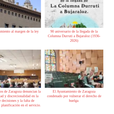
miento al margen de la ley
90 aniversario de la llegada de la
Columna Durruti a Bujaraloz (1936-
2026)
os de Zaragoza denuncian la
El Ayuntamiento de Zaragoza
dad y discrecionalidad en la
condenado por vulnerar el derecho de
 decisiones y la falta de
huelga.
planificación en el servicio.