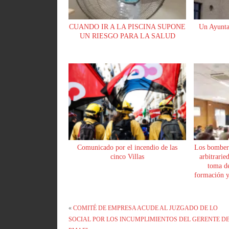
CUANDO IR A LA PISCINA SUPONE
Un Ayunta
UN RIESGO PARA LA SALUD
Comunicado por el incendio de las
Los bomber
cinco Villas
arbitrarie
toma de
formación y 
«
COMITÉ DE EMPRESA ACUDE AL JUZGADO DE LO
SOCIAL POR LOS INCUMPLIMIENTOS DEL GERENTE D