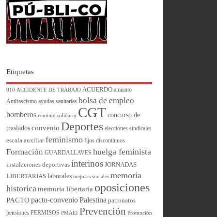
Etiquetas
ACUERDO
amianto
010
ACCIDENTE DE TRABAJO
bolsa de empleo
Antifascismo
ayudas sanitarias
CGT
bomberos
concurso de
centimo solidario
Deportes
convenio
traslados
elecciones sindicales
feminismo
escala auxiliar
fijos discontinuos
huelga feminista
Formación
GUARDALLAVES
interinos
instalaciones deportivas
JORNADAS
memoria
laborales
LIBERTARIAS
mejoras sociales
oposiciones
historica
memoria libertaria
pacto-convenio
Palestina
PACTO
patronatos
Prevención
pensiones
PERMISOS
PMAEI
Promoción