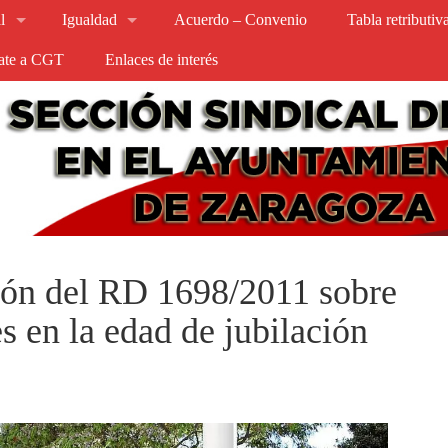
l
Igualdad
Acuerdo – Convenio
Tabla retributi
iate a CGT
Enlaces de interés
ión del RD 1698/2011 sobre
s en la edad de jubilación