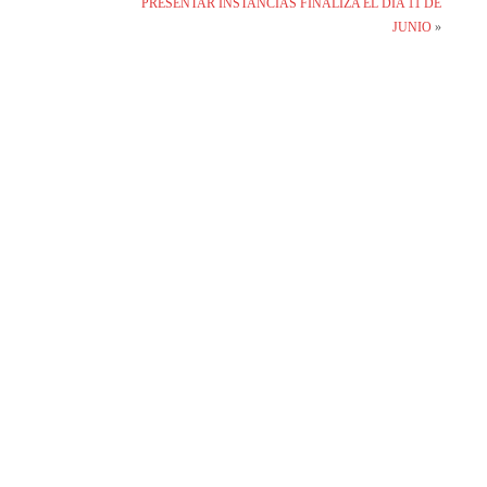
PRESENTAR INSTANCIAS FINALIZA EL DÍA 11 DE
JUNIO
»