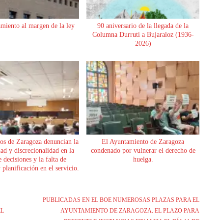
miento al margen de la ley
90 aniversario de la llegada de la
Columna Durruti a Bujaraloz (1936-
2026)
os de Zaragoza denuncian la
El Ayuntamiento de Zaragoza
dad y discrecionalidad en la
condenado por vulnerar el derecho de
 decisiones y la falta de
huelga.
planificación en el servicio.
PUBLICADAS EN EL BOE NUMEROSAS PLAZAS PARA EL
EL
AYUNTAMIENTO DE ZARAGOZA. EL PLAZO PARA