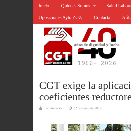
Inicio
Quienes Somos
Salud Labora
Oposiciones Ayto ZGZ
Contacta
Afíl
CGT exige la aplicac
coeficientes reductore
Comunicación
22 de mayo de 2019