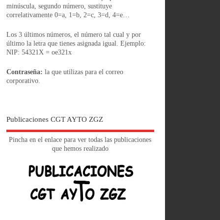
minúscula, segundo número, sustituye
correlativamente 0=a, 1=b, 2=c, 3=d, 4=e…
Los 3 últimos números, el número tal cual y por
último la letra que tienes asignada igual. Ejemplo:
NIP: 54321X = oe321x
Contraseña:
la que utilizas para el correo
corporativo.
Publicaciones CGT AYTO ZGZ
Pincha en el enlace para ver todas las publicaciones
que hemos realizado