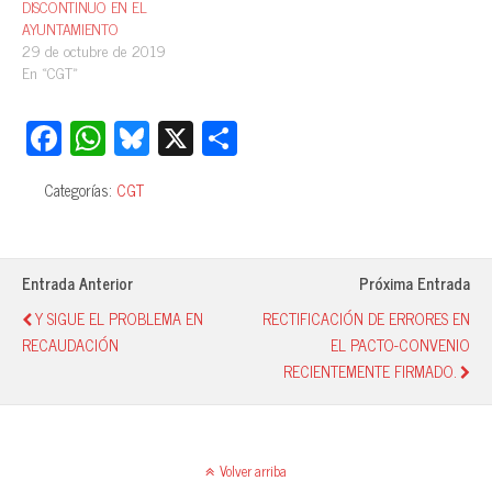
DISCONTINUO EN EL
AYUNTAMIENTO
29 de octubre de 2019
En «CGT»
Fa
W
Bl
X
C
ce
ha
ue
o
Categorías:
CGT
bo
ts
sk
m
ok
A
y
pa
pp
rti
Entrada Anterior
Próxima Entrada
r
Y SIGUE EL PROBLEMA EN
RECTIFICACIÓN DE ERRORES EN
RECAUDACIÓN
EL PACTO-CONVENIO
RECIENTEMENTE FIRMADO.
Volver arriba