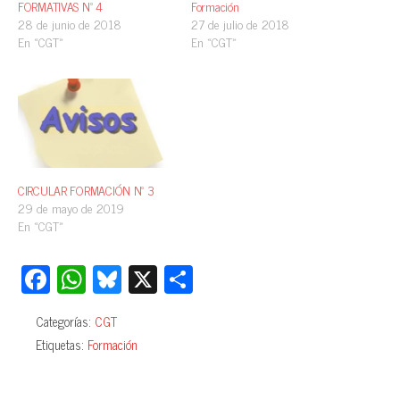
FORMATIVAS Nº 4
Formación
28 de junio de 2018
27 de julio de 2018
En «CGT»
En «CGT»
CIRCULAR FORMACIÓN Nº 3
29 de mayo de 2019
En «CGT»
Fa
W
Bl
X
C
ce
ha
ue
o
Categorías:
CGT
bo
ts
sk
m
Etiquetas:
Formación
ok
A
y
pa
pp
rti