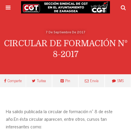
7 De Septiembre De 2017
CIRCULAR DE FORMACIÓN Nº
8-2017
Comparte
Tuitea
Pin
Envía
SMS
Ha salido publicada la circular de formación nº 8 de este
año.En ésta circular aparecen, entre otros, cursos tan
interesantes como: