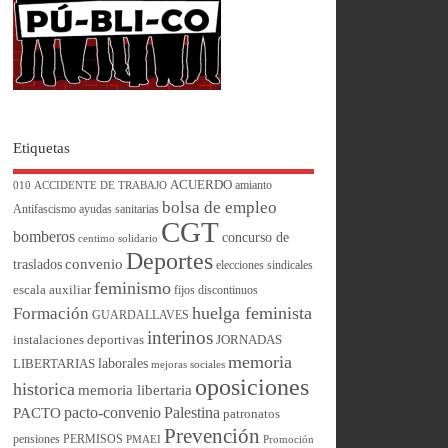
Etiquetas
ACUERDO
amianto
010
ACCIDENTE DE TRABAJO
bolsa de empleo
Antifascismo
ayudas sanitarias
CGT
bomberos
concurso de
centimo solidario
Deportes
convenio
traslados
elecciones sindicales
feminismo
escala auxiliar
fijos discontinuos
huelga feminista
Formación
GUARDALLAVES
interinos
instalaciones deportivas
JORNADAS
memoria
laborales
LIBERTARIAS
mejoras sociales
oposiciones
historica
memoria libertaria
pacto-convenio
Palestina
PACTO
patronatos
Prevención
pensiones
PERMISOS
PMAEI
Promoción