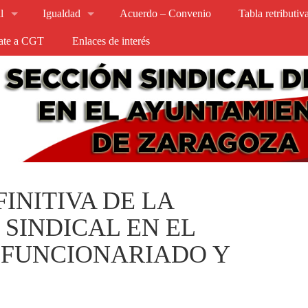
l
Igualdad
Acuerdo – Convenio
Tabla retributi
iate a CGT
Enlaces de interés
INITIVA DE LA
SINDICAL EN EL
(FUNCIONARIADO Y