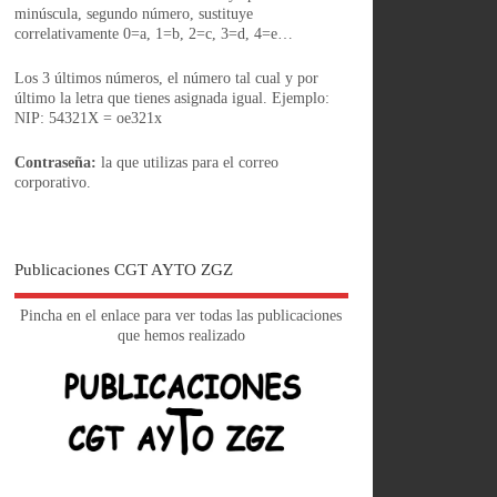
minúscula, segundo número, sustituye
correlativamente 0=a, 1=b, 2=c, 3=d, 4=e…
Los 3 últimos números, el número tal cual y por
último la letra que tienes asignada igual. Ejemplo:
NIP: 54321X = oe321x
Contraseña:
la que utilizas para el correo
corporativo.
Publicaciones CGT AYTO ZGZ
Pincha en el enlace para ver todas las publicaciones
que hemos realizado