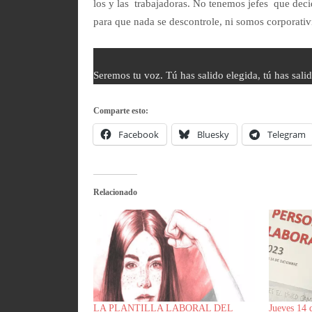
los y las trabajadoras. No tenemos jefes que deci
para que nada se descontrole, ni somos corporativ
Seremos tu voz. Tú has salido elegida, tú has sali
Comparte esto:
Facebook
Bluesky
Telegram
Relacionado
LA PLANTILLA LABORAL DEL
Jueves 14 