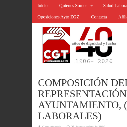
Inicio
Quienes Somos
Salud Labora
Oposiciones Ayto ZGZ
Contacta
Afíl
COMPOSICIÓN DEF
REPRESENTACIÓN 
AYUNTAMIENTO, 
LABORALES)