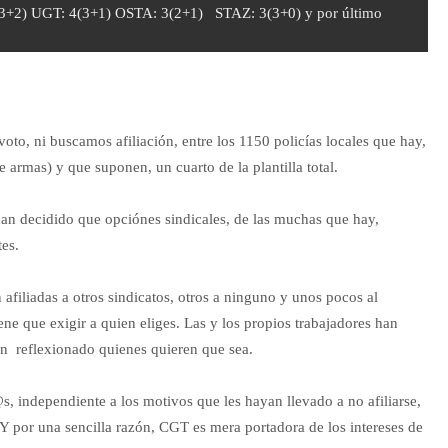
3+2) UGT: 4(3+1) OSTA: 3(2+1) STAZ: 3(3+0) y por último
to, ni buscamos afiliación, entre los 1150 policías locales que hay,
 armas) y que suponen, un cuarto de la plantilla total.
an decidido que opciónes sindicales, de las muchas que hay,
tes.
afiliadas a otros sindicatos, otros a ninguno y unos pocos al
iene que exigir a quien eliges. Las y los propios trabajadores han
han reflexionado quienes quieren que sea.
, independiente a los motivos que les hayan llevado a no afiliarse,
. Y por una sencilla razón, CGT es mera portadora de los intereses de