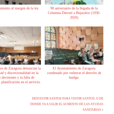
miento al margen de la ley
90 aniversario de la llegada de la
Columna Durruti a Bujaraloz (1936-
2026)
os de Zaragoza denuncian la
El Ayuntamiento de Zaragoza
dad y discrecionalidad en la
condenado por vulnerar el derecho de
 decisiones y la falta de
huelga.
planificación en el servicio.
DESVESTIR SANTOS PARA VESTIR SANTOS, O DE
DONDE VA A SALIR EL AUMENTO DE LAS AYUDAS
SANITARIAS
»