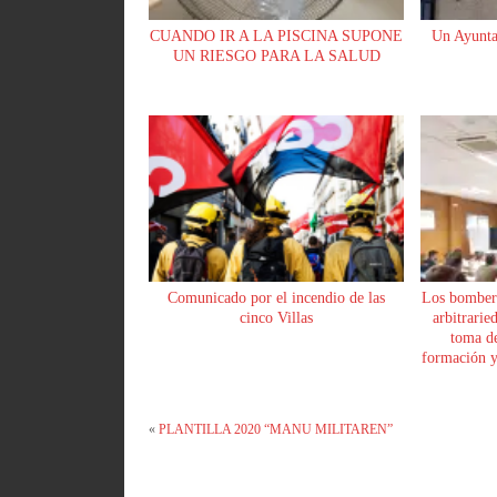
CUANDO IR A LA PISCINA SUPONE
Un Ayunta
UN RIESGO PARA LA SALUD
Comunicado por el incendio de las
Los bomber
cinco Villas
arbitrarie
toma de
formación y 
«
PLANTILLA 2020 “MANU MILITAREN”