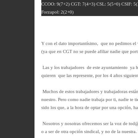
CCOO: 9(7+2) CGT: 7(4+3) CSL: 5(5+0) CSIF: 5(
Forzapol: 2(2+0)
Y con el dato importantísimo, que no pedimos el vo
(ya que en CGT no se puede afiliar nadie que porte
Las y los trabajadores de este ayuntamiento ya h
quieren que las represente, por los 4 años siguien
Muchos de estos trabajadores y trabajadoras están 
nuestro. Pero como nadie trabaja por ti, nadie te t
sido los que, a la hora de optar por una opción, 
Nosotros y nosotras ofrecemos ser la voz de tod@s
o a ser de otra opción sindical, y no de la nuestra