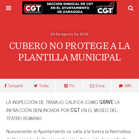
29 De Agosto De 2018
CUBERO NO PROTEGE A LA
PLANTILLA MUNICIPAL
Comparte
Tuitea
Pin
Envía
SMS
LA INSPECCIÓN DE TRABAJO CALIFICA COMO
GRAVE
LA
INFRACCIÓN DENUNCIADA POR
CGT
EN EL MUSEO DEL
TEATRO ROMANO
Nuevamente el Ayuntamiento se salta a la torera la Normativa