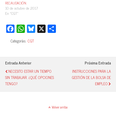
RECAUDACIÓN.
10 de octubre de 2017
En «CGT»
Fa
W
Bl
X
C
ce
ha
ue
o
Categorías:
CGT
bo
ts
sk
m
ok
A
y
pa
pp
rti
Entrada Anterior
Próxima Entrada
r
NECESITO ESTAR UN TIEMPO
INSTRUCCIONES PARA LA
SIN TRABAJAR. ¿QUÉ OPCIONES
GESTIÓN DE LA BOLSA DE
TENGO?
EMPLEO
Volver arriba