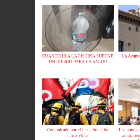
pp
rti
r
CUANDO IR A LA PISCINA SUPONE
Un Ayunta
UN RIESGO PARA LA SALUD
Comunicado por el incendio de las
Los bomber
cinco Villas
arbitrarie