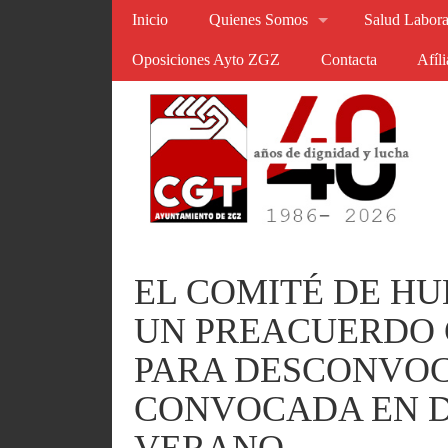
Inicio
Quienes Somos
Salud Labora
Oposiciones Ayto ZGZ
Contacta
Afíl
EL COMITÉ DE HU
UN PREACUERDO 
PARA DESCONVOC
CONVOCADA EN D