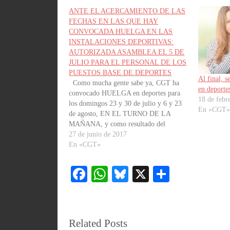
ANTE EL ACERCAMIENTO DE LAS
FECHAS EN LAS QUE HAY
CONVOCADA HUELGA EN LAS
INSTALACIONES DEPORTIVAS:
AUTORIZADA ASAMBLEA EL 5 DE
JULIO PARA EL PERSONAL DE LOS
PUESTOS BASE DE DEPORTES
Al final, s
Como mucha gente sabe ya, CGT ha
en deport
convocado HUELGA en deportes para
18 de febr
los domingos 23 y 30 de julio y 6 y 23
En «CGT»
de agosto, EN EL TURNO DE LA
MAÑANA, y como resultado del
mandato de otra asamblea celebrada con
27 de junio de 2017
el personal de deportes. Tambien sabeis
En «CGT»
que cuando …
Fa
W
Bl
X
C
ce
ha
ue
o
bo
ts
sk
m
ok
A
y
pa
Related Posts