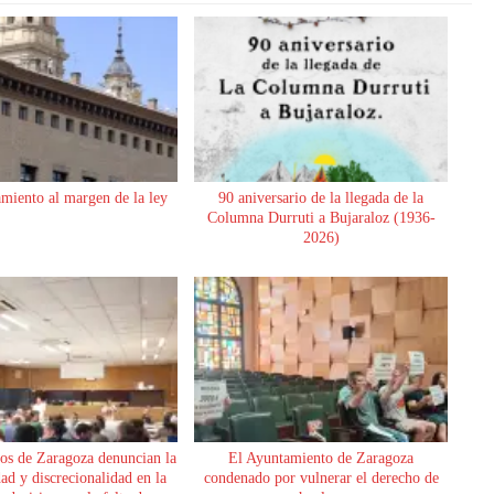
miento al margen de la ley
90 aniversario de la llegada de la
Columna Durruti a Bujaraloz (1936-
2026)
os de Zaragoza denuncian la
El Ayuntamiento de Zaragoza
dad y discrecionalidad en la
condenado por vulnerar el derecho de