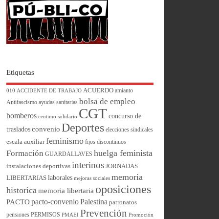
Etiquetas
ACUERDO
amianto
010
ACCIDENTE DE TRABAJO
bolsa de empleo
Antifascismo
ayudas sanitarias
CGT
bomberos
concurso de
centimo solidario
Deportes
convenio
traslados
elecciones sindicales
feminismo
escala auxiliar
fijos discontinuos
huelga feminista
Formación
GUARDALLAVES
interinos
instalaciones deportivas
JORNADAS
memoria
laborales
LIBERTARIAS
mejoras sociales
oposiciones
historica
memoria libertaria
pacto-convenio
Palestina
PACTO
patronatos
Prevención
pensiones
PERMISOS
PMAEI
Promoción