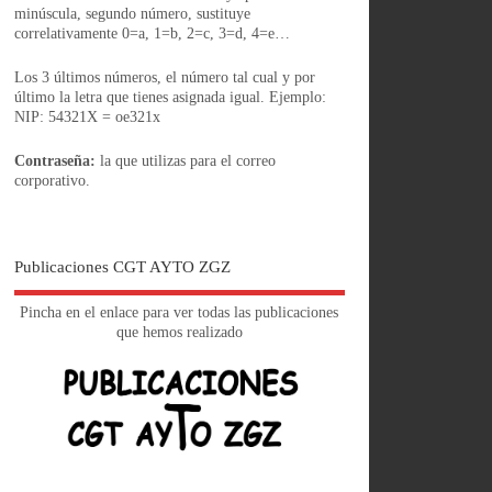
minúscula, segundo número, sustituye
correlativamente 0=a, 1=b, 2=c, 3=d, 4=e…
Los 3 últimos números, el número tal cual y por
último la letra que tienes asignada igual. Ejemplo:
NIP: 54321X = oe321x
Contraseña:
la que utilizas para el correo
corporativo.
Publicaciones CGT AYTO ZGZ
Pincha en el enlace para ver todas las publicaciones
que hemos realizado