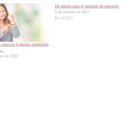
De interés para el personal de deportes:
5 de octubre de 2017
En «CGT»
e convoca la huelga indefinida
es…
ero de 2022