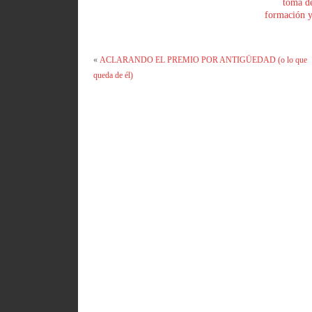
toma de
formación y 
«
ACLARANDO EL PREMIO POR ANTIGÜEDAD (o lo que
queda de él)