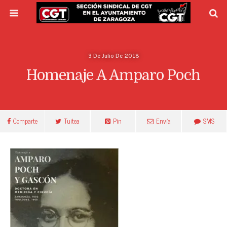
3 De Julio De 2018
Homenaje A Amparo Poch
Comparte
Tuitea
Pin
Envía
SMS