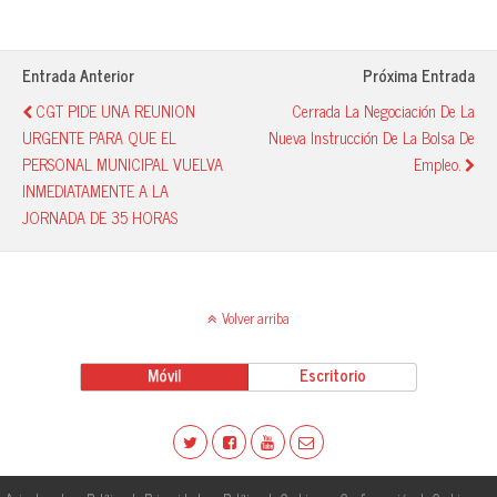
ok
A
y
pa
pp
rti
r
Entrada Anterior
Próxima Entrada
CGT PIDE UNA REUNION
Cerrada La Negociación De La
URGENTE PARA QUE EL
Nueva Instrucción De La Bolsa De
PERSONAL MUNICIPAL VUELVA
Empleo.
INMEDIATAMENTE A LA
JORNADA DE 35 HORAS
Volver arriba
Móvil
Escritorio