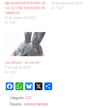
INAUGURACIÓN POR PARTE DE
16 de octubre de 2019
CGT DE OTRA NUEVA SEDE EN
En «CGT»
ZARAGOZA
17 de octubre de 2018
En «CGT»
Casa Amparo… ¿la solución?
2 de junio de 2022
En «CGT»
Fa
W
Bl
X
C
ce
ha
ue
o
Categorías:
CGT
bo
ts
sk
m
Etiquetas:
memoria libertaria